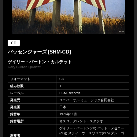
CD
パッセンジャーズ [SHM-CD]
ゲイリー・バートン・カルテット
Gary Burton Quartet
フォーマット
CD
組み枚数
1
レーベル
ECM Records
発売元
ユニバーサル ミュージック合同会社
発売国
日本
録音年
1976年11月
録音場所
オスロ、タレント・スタジオ
ゲイリー・バートン(vib) パット・メセニー
(el-g) スティーヴ・スワロウ(el-b) ダン・ゴ
演奏者