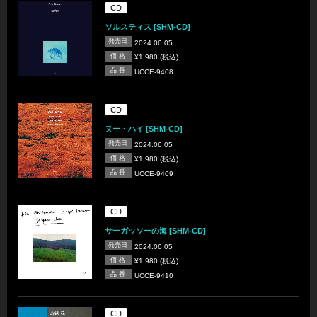
CD
ソルスティス [SHM-CD]
発売日
2024.06.05
価 格
¥1,980 (税込)
品 番
UCCE-9408
CD
ヌー・ハイ [SHM-CD]
発売日
2024.06.05
価 格
¥1,980 (税込)
品 番
UCCE-9409
CD
サーガッソーの海 [SHM-CD]
発売日
2024.06.05
価 格
¥1,980 (税込)
品 番
UCCE-9410
CD