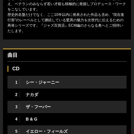
え、ベテランのみならず若い才能も積極的に発掘しプロデュース・ワーク
をこなしています。
歴史的名盤だけでなく、ここ10年以内に発表された作品も含め、“現在進
行形”のレーベルとして継続している驚異の魅力を次世代に伝えるための
再発シリーズです。
『ジャズ百貨店』
ECM編のさらなる奥へとご招待い
たします。
曲目
CD
シー・ジャーニー
1
ナカダ
2
ザ・フーパー
3
B & G
4
イエロー・フィールズ
5