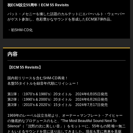
祝ECM設立55周年！ECM 55 Revisits
パット・メセニーを擁した話題のカルテットにエバーハルト・ウェーバー
がゲスト参加し、色彩豊かなサウンドを形成したECM第7弾作品。
・初SHM-CD化
内容
【ECM 55 Revisits】
国内初リリースを含むSHM-CD再発！
名盤55タイトルを録音年代順にリイシュー！
第1弾：〈1970’s & 1980’s〉20タイトル 2024年6月05日発売
第2弾：〈1990’s & 2000’s〉20タイトル 2024年6月26日発売
第3弾：〈2010’s & 2020’s〉15タイトル 2024年7月17日発売
1969年のレーベル設立当初より、オーナー＝マンフレート・アイヒャー
の徹底的なプロデュースのもと、"The Most Beautiful Sound Next To
Silence"（「沈黙の次に美しい音」）をモットーに、55年もの間 唯一無二
ともいえるサウンドを世に送り出してきました。現在も常に将来を見据