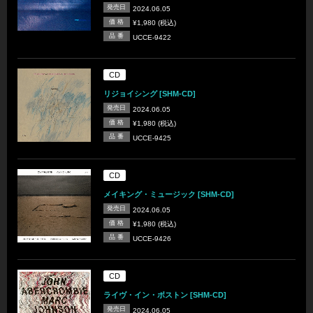
発売日
2024.06.05
価 格
¥1,980 (税込)
品 番
UCCE-9422
CD
リジョイシング [SHM-CD]
発売日
2024.06.05
価 格
¥1,980 (税込)
品 番
UCCE-9425
CD
メイキング・ミュージック [SHM-CD]
発売日
2024.06.05
価 格
¥1,980 (税込)
品 番
UCCE-9426
CD
ライヴ・イン・ボストン [SHM-CD]
発売日
2024.06.05