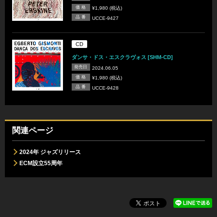
価 格
¥1,980 (税込)
品 番
UCCE-9427
CD
ダンサ・ドス・エスクラヴォス [SHM-CD]
発売日
2024.06.05
価 格
¥1,980 (税込)
品 番
UCCE-9428
関連ページ
2024年 ジャズリリース
ECM設立55周年