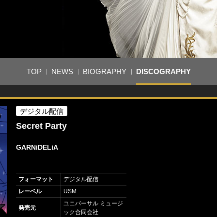
TOP
NEWS
BIOGRAPHY
DISCOGRAPHY
デジタル配信
Secret Party
GARNiDELiA
フォーマット
デジタル配信
レーベル
USM
ユニバーサル ミュージ
発売元
ック合同会社