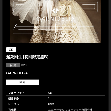
CD
起死回生 [初回限定盤B]
付 属
DVD
GARNiDELiA
限 定
フォーマット
CD
組み枚数
2
レーベル
USM
発売元
ユニバーサル ミュージック合同会社