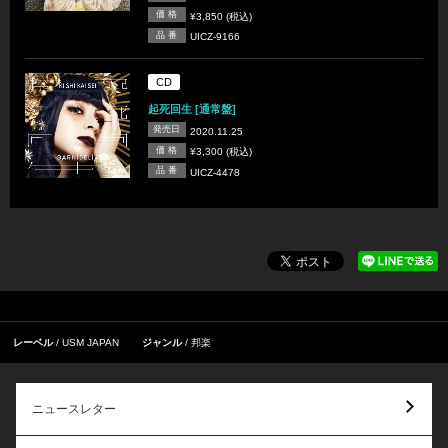
価 格
¥3,850 (税込)
品 番
UICZ-9166
CD
起死回生 [通常盤]
発売日
2020.11.25
価 格
¥3,300 (税込)
品 番
UICZ-4478
レーベル
USM JAPAN
ジャンル
邦楽
ニュースレター