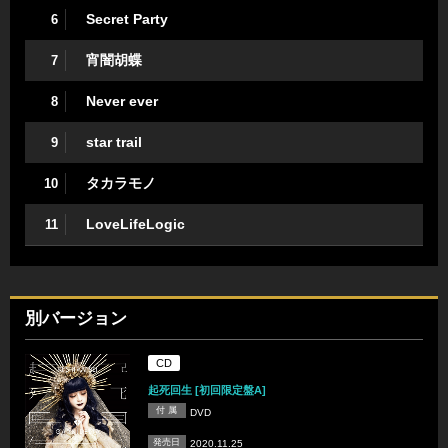
Secret Party
6
宵闇胡蝶
7
Never ever
8
star trail
9
タカラモノ
10
LoveLifeLogic
11
別バージョン
CD
起死回生 [初回限定盤A]
付 属
DVD
発売日
2020.11.25