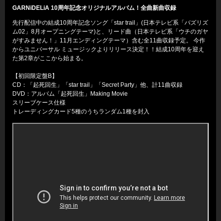
GARNiDELiA 10周年記念オリジナルアルバム！全曲新曲収録
先行配信中の結成10周年記念ソング「star trail」(日本テレビ系「バズリズ
ム02」8月オープニングテーマ)と、リード曲（日本テレビ系「ウチのガヤ
がすみません！」11月エンディングテーマ）含む全11曲収録予定。 今作
からユニバーサル ミュージックよりリリース決定！！結成10周年を迎え
た第2章がここから始まる。
【初回限定盤B】
CD：「起死回生」「star trail」「Secret Party」他、計11曲収録
DVD：アルバム「起死回生」Making Movie
スリーブケース仕様
トレーディングカード5種のうちランダム1種を封入