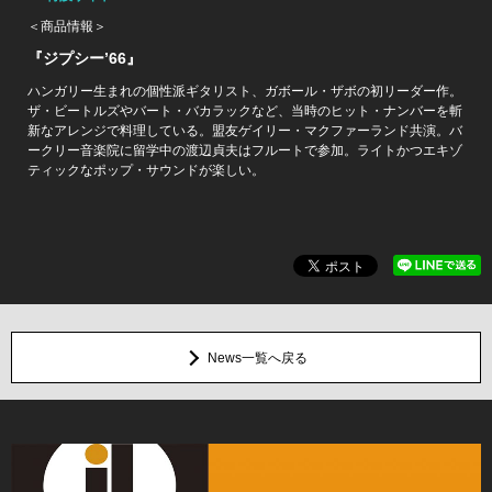
＜商品情報＞
『ジプシー’66』
ハンガリー生まれの個性派ギタリスト、ガボール・ザボの初リーダー作。
ザ・ビートルズやバート・バカラックなど、当時のヒット・ナンバーを斬
新なアレンジで料理している。盟友ゲイリー・マクファーランド共演。バ
ークリー音楽院に留学中の渡辺貞夫はフルートで参加。ライトかつエキゾ
ティックなポップ・サウンドが楽しい。
News一覧へ戻る