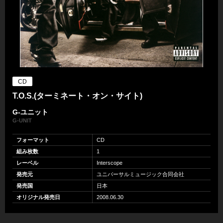
CD
T.O.S.(ターミネート・オン・サイト)
G-ユニット
G-UNIT
フォーマット
CD
組み枚数
1
レーベル
Interscope
発売元
ユニバーサルミュージック合同会社
発売国
日本
オリジナル発売日
2008.06.30