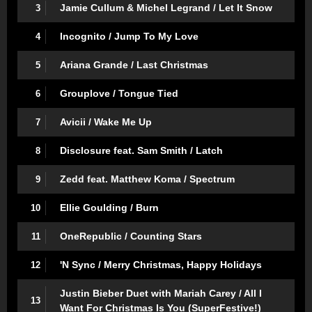
Jamie Cullum & Michel Legrand / Let It Snow
3
Incognito / Jump To My Love
4
Ariana Grande / Last Christmas
5
Grouplove / Tongue Tied
6
Avicii / Wake Me Up
7
Disclosure feat. Sam Smith / Latch
8
Zedd feat. Matthew Koma / Spectrum
9
Ellie Goulding / Burn
10
OneRepublic / Counting Stars
11
'N Sync / Merry Christmas, Happy Holidays
12
Justin Bieber Duet with Mariah Carey / All I
13
Want For Christmas Is You (SuperFestive!)