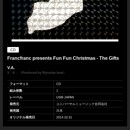
CD
Francfranc presents Fun Fun Christmas - The Gifts
V.A.
V．A． （Produced by Ryosuke Imai）
フォーマット
CD
組み枚数
1
レーベル
USM JAPAN
発売元
ユニバーサルミュージック合同会社
発売国
日本
オリジナル発売日
2014.10.31