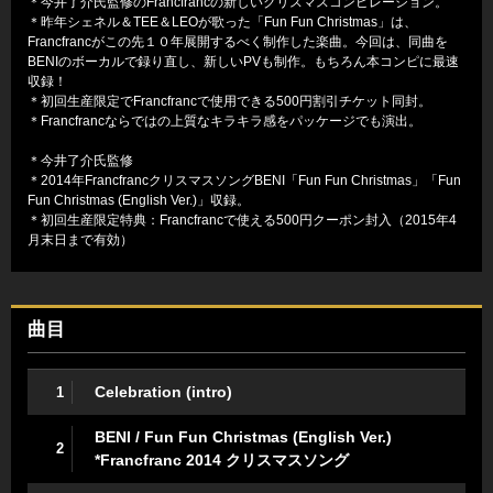
＊今井了介氏監修のFrancfrancの新しいクリスマスコンピレーション。
＊昨年シェネル＆TEE＆LEOが歌った「Fun Fun Christmas」は、
Francfrancがこの先１０年展開するべく制作した楽曲。今回は、同曲を
BENIのボーカルで録り直し、新しいPVも制作。もちろん本コンピに最速
収録！
＊初回生産限定でFrancfrancで使用できる500円割引チケット同封。
＊Francfrancならではの上質なキラキラ感をパッケージでも演出。
＊今井了介氏監修
＊2014年FrancfrancクリスマスソングBENI「Fun Fun Christmas」「Fun
Fun Christmas (English Ver.)」収録。
＊初回生産限定特典：Francfrancで使える500円クーポン封入（2015年4
月末日まで有効）
曲目
Celebration (intro)
1
BENI / Fun Fun Christmas (English Ver.)
2
*Francfranc 2014 クリスマスソング