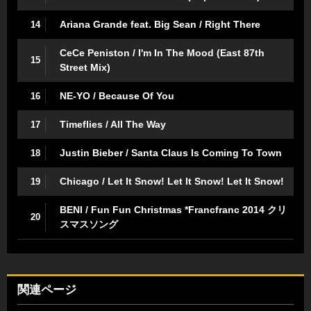
Ariana Grande feat. Big Sean / Right There
14
CeCe Peniston / I'm In The Mood (East 87th
15
Street Mix)
NE-YO / Because Of You
16
Timeflies / All The Way
17
Justin Bieber / Santa Claus Is Coming To Town
18
Chicago / Let It Snow! Let It Snow! Let It Snow!
19
BENI / Fun Fun Christmas *Francfranc 2014 クリ
20
スマスソング
関連ページ