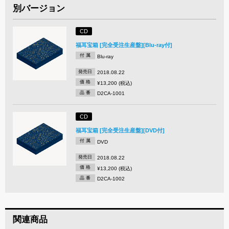
別バージョン
CD
福耳宝箱 [完全受注生産盤][Blu-ray付]
付 属
Blu-ray
発売日
2018.08.22
価 格
¥13,200 (税込)
品 番
D2CA-1001
CD
福耳宝箱 [完全受注生産盤][DVD付]
付 属
DVD
発売日
2018.08.22
価 格
¥13,200 (税込)
品 番
D2CA-1002
関連商品