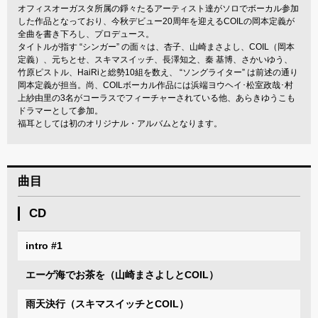
オフィスオーガスタ所属の錚々たるアーティスト達がソロでボーカル参加
した作品となっており、今秋デビュー20周年を迎えるCOILの岡本定義が
全曲を書き下ろし、プロデュース。
タイトルが指す “シンガー” の面々は、杏子、山崎まさよし、COIL（岡本
定義）、元ちとせ、スキマスイッチ、長澤知之、秦 基博、さかいゆう、
竹原ピストル、HaiRiと総勢10組を数え、 “ソングライター” は前述の通り
岡本定義が担当。尚、COILボーカル作品には浜端ヨウヘイ･松室政哉･村
上紗由里の3名がコーラスでフィーチャーされている他、あらきゆうこも
ドラマーとして参加。
福耳としては初のオリジナル・アルバムとなります。
曲目
CD
intro #1
エーゲ海でお茶を（山崎まさよしとCOIL）
雨天決行（スキマスイッチとCOIL）