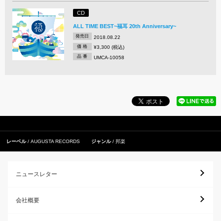
CD
ALL TIME BEST~福耳 20th Anniversary~
発売日
2018.08.22
価 格
¥3,300 (税込)
品 番
UMCA-10058
レーベル
AUGUSTA RECORDS
ジャンル
邦楽
ニュースレター
会社概要