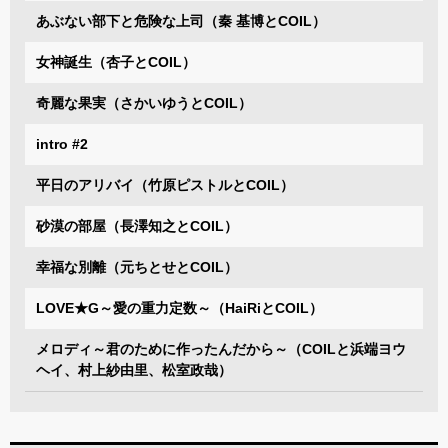
あぶない部下と危険な上司（秦 基博とCOIL）
女神誕生（杏子とCOIL）
奇麗な果実（さかいゆうとCOIL）
intro #2
平日のアリバイ（竹原ピストルとCOIL）
砂漠の部屋（長澤知之とCOIL）
幸福な別離（元ちとせとCOIL）
LOVE★G～愛の重力定数～（HaiRiとCOIL）
メロディ～君のために作ったんだから～（COILと浜端ヨウ
ヘイ、村上紗由里、松室政哉）