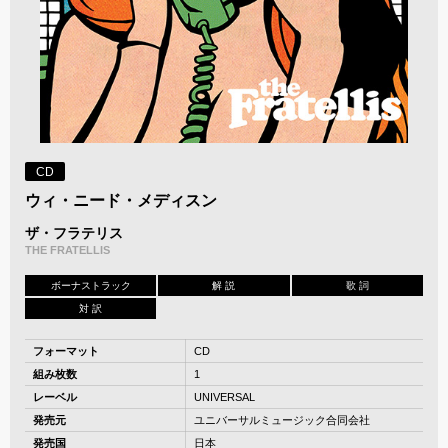
CD
ウィ・ニード・メディスン
ザ・フラテリス
THE FRATELLIS
ボーナストラック
解 説
歌 詞
対 訳
フォーマット
CD
組み枚数
1
レーベル
UNIVERSAL
発売元
ユニバーサルミュージック合同会社
発売国
日本