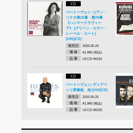
CD
ベートーヴェン: ピアノ・
ソナタ第28番・第29番
《ハンマークラヴィー
ア》 [グリーン・カラー・
レーベル・コート]
[UHQCD]
発売日
2020.05.20
価 格
¥1,980 (税込)
品 番
UCCD-90152
CD
ベートーヴェン: ディアベ
ッリ変奏曲、他 [UHQCD]
発売日
2020.05.20
価 格
¥1,980 (税込)
品 番
UCCD-90155