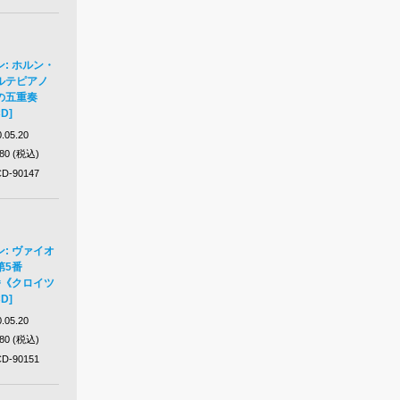
: ホルン・
ルテピアノ
の五重奏
D]
.05.20
980 (税込)
D-90147
: ヴァイオ
第5番
番《クロイツ
D]
.05.20
980 (税込)
D-90151