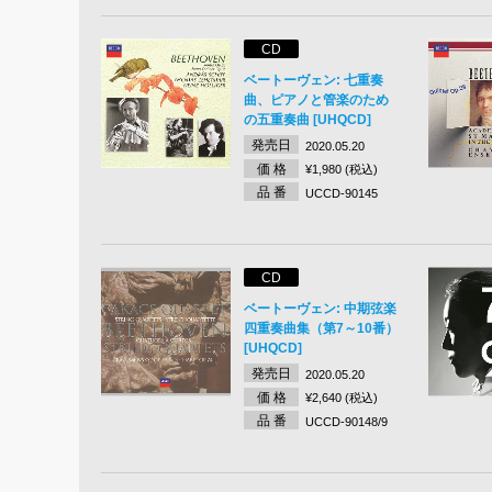
CD
ベートーヴェン: 七重奏
曲、ピアノと管楽のため
の五重奏曲 [UHQCD]
発売日
2020.05.20
価 格
¥1,980 (税込)
品 番
UCCD-90145
CD
ベートーヴェン: 中期弦楽
四重奏曲集（第7～10番）
[UHQCD]
発売日
2020.05.20
価 格
¥2,640 (税込)
品 番
UCCD-90148/9