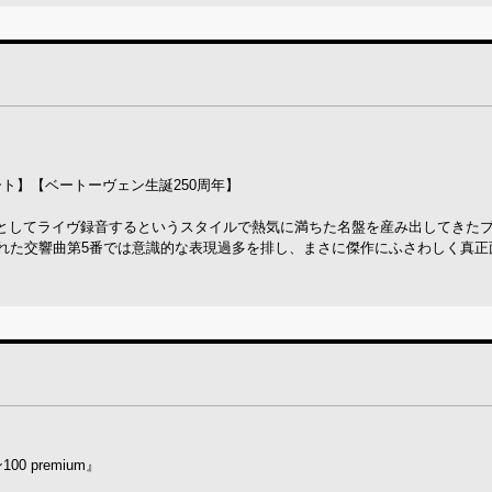
ト】【ベートーヴェン生誕250周年】
としてライヴ録音するというスタイルで熱気に満ちた名盤を産み出してきた
かれた交響曲第5番では意識的な表現過多を排し、まさに傑作にふさわしく真正
 premium』