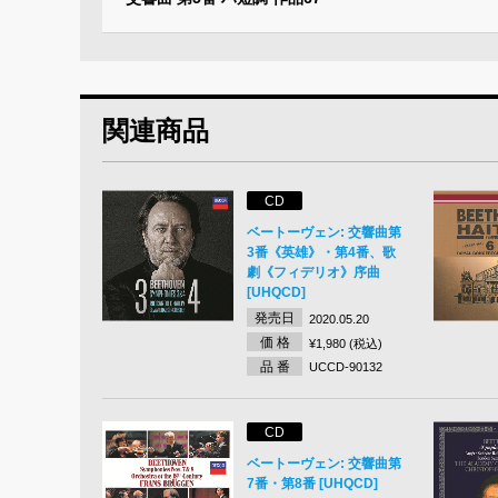
関連商品
CD
ベートーヴェン: 交響曲第
3番《英雄》・第4番、歌
劇《フィデリオ》序曲
[UHQCD]
発売日
2020.05.20
価 格
¥1,980 (税込)
品 番
UCCD-90132
CD
ベートーヴェン: 交響曲第
7番・第8番 [UHQCD]