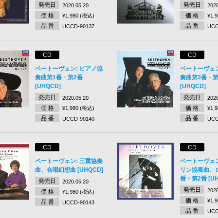
発売日
発売日
2020.05.20
2020
価 格
価 格
¥1,980 (税込)
¥1,
品 番
品 番
UCCD-90137
UCC
CD
CD
ベートーヴェン: ピアノ協
ベートーヴェン
奏曲第1番・第2番
奏曲第3番・第
[UHQCD]
[UHQCD]
発売日
発売日
2020.05.20
2020
価 格
価 格
¥1,980 (税込)
¥1,
品 番
品 番
UCCD-90140
UCC
CD
CD
ベートーヴェン: 三重協奏
ベートーヴェン
曲、合唱幻想曲 [UHQCD]
リン協奏曲、
番・第2番 [UH
発売日
2020.05.20
発売日
2020
価 格
¥1,980 (税込)
価 格
¥1,
品 番
UCCD-90143
品 番
UCC