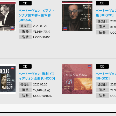
CD
CD
ベートーヴェン: ピアノ・
ベートーヴェン
ソナタ第30番～第32番
集 [UHQCD]
[UHQCD]
発売日
2020
発売日
2020.05.20
価 格
¥1,
価 格
¥1,980 (税込)
品 番
UCC
品 番
UCCD-90153
CD
CD
ベートーヴェン: 歌劇《フ
ベートーヴェン
ィデリオ》全曲 [UHQCD]
[UHQCD]
発売日
発売日
2020.05.20
2020
価 格
価 格
¥2,640 (税込)
¥1,
品 番
品 番
UCCD-90156/7
UCC