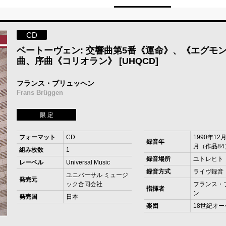
CD
ベートーヴェン: 交響曲第5番《運命》、《エグモ
曲、序曲《コリオラン》 [UHQCD]
フランス・ブリュッヘン
Frans Brüggen
限 定
フォーマット
CD
1990年12
録音年
月（作品84
組み枚数
1
録音場所
ユトレヒト
レーベル
Universal Music
録音方式
ライヴ録音
ユニバーサル ミュージ
発売元
ック合同会社
フランス・
指揮者
ン
発売国
日本
楽団
18世紀オ