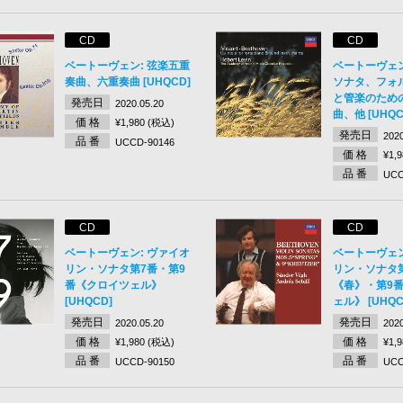
CD
CD
ベートーヴェン: 弦楽五重
ベートーヴェン
奏曲、六重奏曲 [UHQCD]
ソナタ、フォ
と管楽のため
発売日
2020.05.20
曲、他 [UHQC
価 格
¥1,980 (税込)
発売日
2020
品 番
UCCD-90146
価 格
¥1,
品 番
UCC
CD
CD
ベートーヴェン: ヴァイオ
ベートーヴェン
リン・ソナタ第7番・第9
リン・ソナタ
番《クロイツェル》
《春》・第9
[UHQCD]
ェル》 [UHQC
発売日
発売日
2020.05.20
2020
価 格
価 格
¥1,980 (税込)
¥1,
品 番
品 番
UCCD-90150
UCC