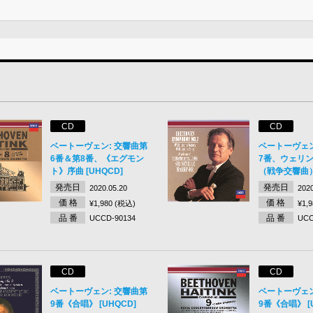
CD
CD
ベートーヴェン: 交響曲第
ベートーヴェン
6番＆第8番、《エグモン
7番、ウェリ
ト》序曲 [UHQCD]
（戦争交響曲） 
発売日
発売日
2020.05.20
2020
価 格
価 格
¥1,980 (税込)
¥1,
品 番
品 番
UCCD-90134
UCC
CD
CD
ベートーヴェン: 交響曲第
ベートーヴェン
9番《合唱》 [UHQCD]
9番《合唱》 [