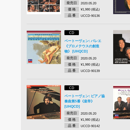
発売日
2020.05.20
価 格
¥1,980 (税込)
品 番
UCCD-90136
CD
ベートーヴェン: バレエ
《プロメテウスの創造
物》 [UHQCD]
発売日
2020.05.20
価 格
¥1,980 (税込)
品 番
UCCD-90139
CD
ベートーヴェン: ピアノ協
奏曲第5番《皇帝》
[UHQCD]
発売日
2020.05.20
価 格
¥1,980 (税込)
品 番
UCCD-90142