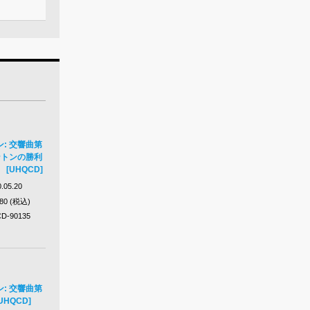
: 交響曲第
ントンの勝利
[UHQCD]
.05.20
980 (税込)
D-90135
: 交響曲第
UHQCD]