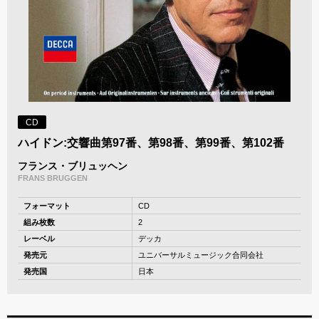
CD
ハイドン:交響曲第97番、第98番、第99番、第102番
フランス・ブリュッヘン
FRANS BRUGGEN
フォーマット
CD
組み枚数
2
レーベル
デッカ
発売元
ユニバーサルミュージック合同会社
発売国
日本