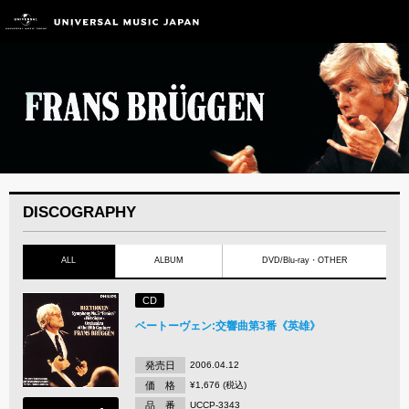
DISCOGRAPHY
ALL
ALBUM
DVD/Blu-ray・OTHER
CD
ベートーヴェン:交響曲第3番《英雄》
発売日
2006.04.12
価 格
¥1,676 (税込)
品 番
UCCP-3343