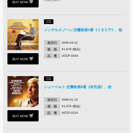
BUY NOW
CD
メンデルスゾーン:交響曲第4番《イタリア》、他
発売日
2006.04.12
価 格
¥1,676 (税込)
品 番
UCCP-3344
BUY NOW
CD
シューベルト:交響曲第8番《未完成》、他
発売日
2006.01.13
価 格
¥1,676 (税込)
品 番
UCCP-3314
BUY NOW