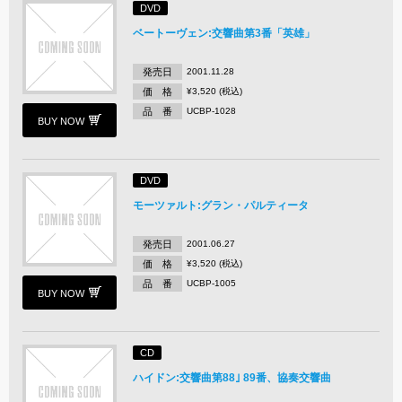
DVD
ベートーヴェン:交響曲第3番「英雄」
発売日
2001.11.28
価 格
¥3,520 (税込)
品 番
UCBP-1028
BUY NOW
DVD
モーツァルト:グラン・パルティータ
発売日
2001.06.27
価 格
¥3,520 (税込)
品 番
UCBP-1005
BUY NOW
CD
ハイドン:交響曲第88｣ 89番、協奏交響曲