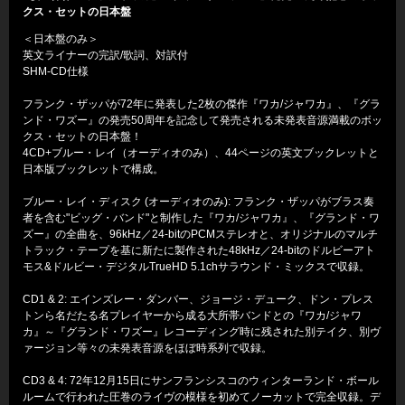
クス・セットの日本盤
＜日本盤のみ＞
英文ライナーの完訳/歌詞、対訳付
SHM-CD仕様
フランク・ザッパが72年に発表した2枚の傑作『ワカ/ジャワカ』、『グラ
ンド・ワズー』の発売50周年を記念して発売される未発表音源満載のボッ
クス・セットの日本盤！
4CD+ブルー・レイ（オーディオのみ）、44ページの英文ブックレットと
日本版ブックレットで構成。
ブルー・レイ・ディスク (オーディオのみ): フランク・ザッパがブラス奏
者を含む"ビッグ・バンド"と制作した『ワカ/ジャワカ』、『グランド・ワ
ズー』の全曲を、96kHz／24-bitのPCMステレオと、オリジナルのマルチ
トラック・テープを基に新たに製作された48kHz／24-bitのドルビーアト
モス&ドルビー・デジタルTrueHD 5.1chサラウンド・ミックスで収録。
CD1 & 2: エインズレー・ダンバー、ジョージ・デューク、ドン・プレス
トンら名だたる名プレイヤーから成る大所帯バンドとの『ワカ/ジャワ
カ』～『グランド・ワズー』レコーディング時に残された別テイク、別ヴ
ァージョン等々の未発表音源をほぼ時系列で収録。
CD3 & 4: 72年12月15日にサンフランシスコのウィンターランド・ボール
ルームで行われた圧巻のライヴの模様を初めてノーカットで完全収録。デ