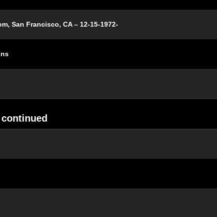
oom, San Francisco, CA – 12-15-1972-
ons
 continued