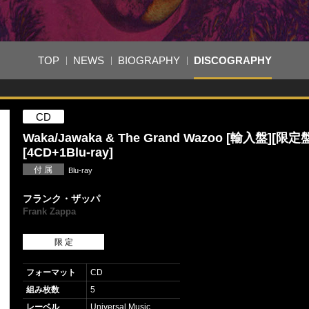
TOP
NEWS
BIOGRAPHY
DISCOGRAPHY
CD
Waka/Jawaka & The Grand Wazoo [輸入盤][限定
[4CD+1Blu-ray]
付 属
Blu-ray
フランク・ザッパ
Frank Zappa
限 定
フォーマット
CD
組み枚数
5
レーベル
Universal Music