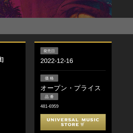
発売日
盤]
2022-12-16
価 格
オープン・プライス
品 番
481-6959