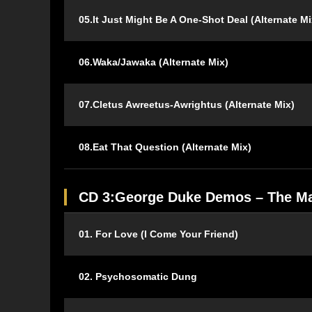
05.It Just Might Be A One-Shot Deal (Alternate Mi
06.Waka/Jawaka (Alternate Mix)
07.Cletus Awreetus-Awrightus (Alternate Mix)
08.Eat That Question (Alternate Mix)
CD 3:George Duke Demos – The Ma
01. For Love (I Come Your Friend)
02. Psychosomatic Dung