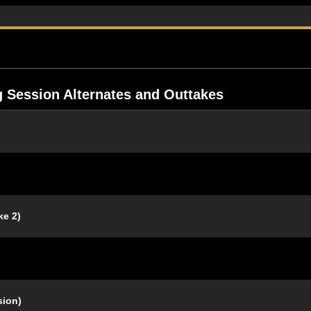
 Session Alternates and Outtakes
ke 2)
sion)