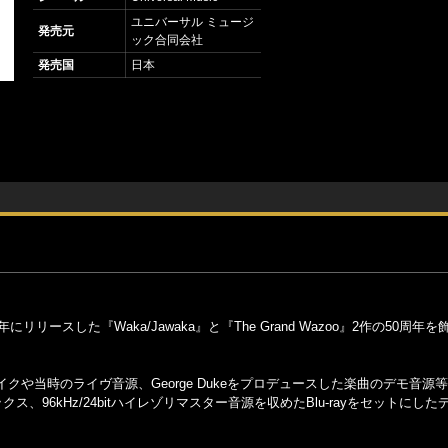
ユニバーサル ミュージ
発売元
ック合同会社
発売国
日本
ースした『Waka/Jawaka』と『The Grand Wazoo』2作の50周年
や当時のライヴ音源、George Dukeをプロデュースした楽曲のデモ音源
ミックス、96kHz/24bitハイレゾリマスター音源を収めたBlu-rayをセットにし