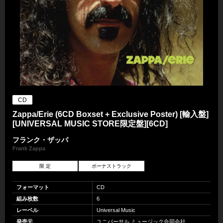
CD
Zappa/Erie (6CD Boxset + Exclusive Poster) [輸入盤]
[UNIVERSAL MUSIC STORE限定盤][6CD]
フランク・ザッパ
Frank Zappa
限 定
ボーナストラック
フォーマット
CD
組み枚数
6
レーベル
Universal Music
発売元
ユニバーサル ミュージック合同会社