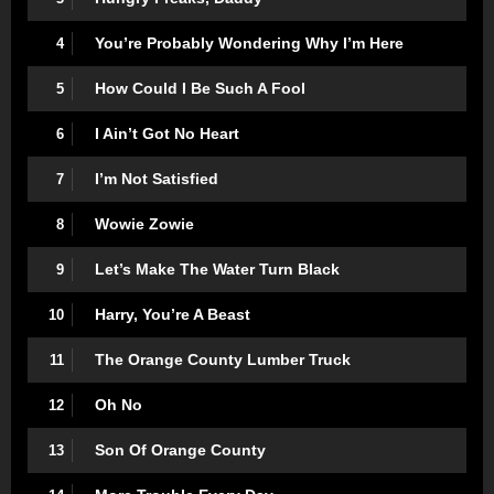
You’re Probably Wondering Why I’m Here
4
How Could I Be Such A Fool
5
I Ain’t Got No Heart
6
I’m Not Satisfied
7
Wowie Zowie
8
Let’s Make The Water Turn Black
9
Harry, You’re A Beast
10
The Orange County Lumber Truck
11
Oh No
12
Son Of Orange County
13