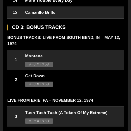
More Trouble Every Day
14
Camarillo Brillo
15
CD 3: BONUS TRACKS
BONUS TRACKS: LIVE FROM SOUTH BEND, IN – MAY 12,
1974
Montana
1
ボーナストラック
Get Down
2
ボーナストラック
LIVE FROM ERIE, PA – NOVEMBER 12, 1974
Tush Tush Tush (A Token Of My Extreme)
3
ボーナストラック