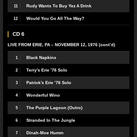
Rudy Wants To Buy Yez A Drink
11
Would You Go All The Way?
12
CD 6
LIVE FROM ERIE, PA – NOVEMBER 12, 1976 (cont’d)
Black Napkins
1
Terry’s Erie ’76 Solo
2
Patrick’s Erie ’76 Solo
3
Wonderful Wino
4
The Purple Lagoon (Outro)
5
Stranded In The Jungle
6
Dinah-Moe Humm
7