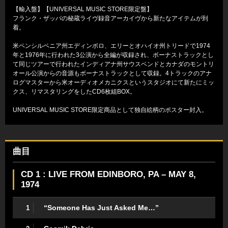
【輸入盤】【UNIVERSAL MUSIC STORE限定盤】
フランク・ザッパの秘蔵ライヴ録音アーカイヴから新たなアイテムが到
着。
米ペンシルベニア州エディンボロ、エリーとオハイオ州トリードで1974
年と1976年に行われた3公演から全編が収録され、ボーナストラックとし
て同じツアーで行われたインディアナ州サウスベンドとカナダのモントリ
オール公演からの音源もボーナストラックとして収録。4トラックのアナ
ログマスターから米オーディオメカニクスというスタジオにて新たにミッ
クス、リマスタリングをしたCD6枚組BOX。
UNIVERSAL MUSIC STORE限定商品として独自絵柄のポスター封入。
曲目
CD 1 : LIVE FROM EDINBORO, PA – MAY 8,
1974
“Someone Has Just Asked Me…”
1