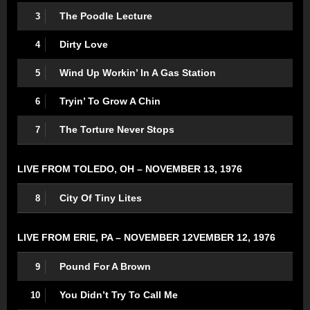
The Poodle Lecture
3
Dirty Love
4
Wind Up Workin’ In A Gas Station
5
Tryin’ To Grow A Chin
6
The Torture Never Stops
7
LIVE FROM TOLEDO, OH – NOVEMBER 13, 1976
City Of Tiny Lites
8
LIVE FROM ERIE, PA – NOVEMBER 12VEMBER 12, 1976
Pound For A Brown
9
You Didn’t Try To Call Me
10