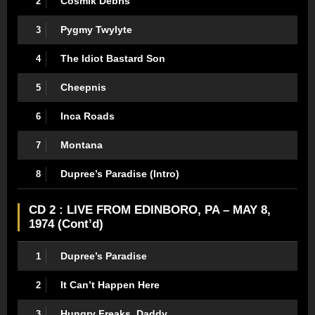
Cosmik Debris
2
Pygmy Twylyte
3
The Idiot Bastard Son
4
Cheepnis
5
Inca Roads
6
Montana
7
Dupree’s Paradise (Intro)
8
CD 2 : LIVE FROM EDINBORO, PA – MAY 8,
1974 (Cont’d)
Dupree’s Paradise
1
It Can’t Happen Here
2
Hungry Freaks, Daddy
3