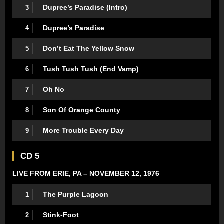
Dupree’s Paradise (Intro)
3
Dupree’s Paradise
4
Don’t Eat The Yellow Snow
5
Tush Tush Tush (End Vamp)
6
Oh No
7
Son Of Orange County
8
More Trouble Every Day
9
CD 5
LIVE FROM ERIE, PA – NOVEMBER 12, 1976
The Purple Lagoon
1
Stink-Foot
2