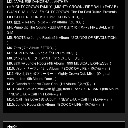
M2. JAPANESE DANCEHALL ANTHEM
(※MIGHTY CROWN FAMILY（MIGHTY CROWN / FIRE BALL / PAPA B /
GUAN CHAI） / V.A.『MIGHTY CROWN -The Far East Rulaz- Presents
LIFESTYLE RECORDS COMPILATION VOL.3』 )
M3. 狼煙 ～Ready To Go～ ( 7th Album『ZERO』)
M4. Pump Up The Sound〜太陽が昇るまで吠えろ〜 / FIRE BALL with
SiM
M5. ROOTS w/ Jungle Roots (5th Album『SOUNDS OF REVOLUTION』
)
M6. Zero ( 7th Album『ZERO』)
M7. SUPERSTAR ( Single『SUPERSTAR』 )
M8. アンジェリータ ( Single『アンジェリータ』 )
M9. 戦車 w/ Jungle Roots (4th Album『999 MUSICAL EXPRESS』)
M10. カントリーマン ( 2nd Album 『BOOK OF LIFE ～炎の章～』 )
M11. 俺とお前とボブマーリー ～Mighty Crown Dub Mix～ (Original
version from 9th Album『one』)
M12. Dancin Mood w/ Guan Chai (1st Album『火の玉』 )
M13. Smile Smile Smile with 横山剣 from CRAZY KEN BAND (8th Album
『NEW ERA ～Call This Love～』)
M14. Call This Love ( 8th Album 『NEW ERA ～Call This Love～』 )
M15. Jungle Roots (2nd Album『BOOK OF LIFE～炎の章～』 )
内容