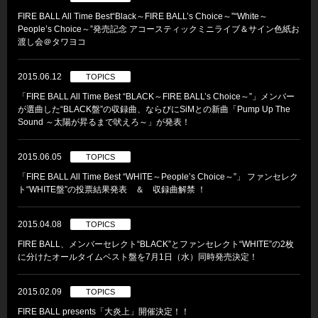
FIRE BALL All Time Best“Black～FIRE BALL’s Choice～”“White～
People’s Choice～”発売記念 アコースティックミニライブ＆サイン色紙お
渡し会＠タワヨコ
2015.06.12
TOPICS
「FIRE BALL All Time Best “BLACK～FIRE BALL’s Choice～”」メンバー
が選曲した“BLACK盤”の収録曲、ならびにSiMとの新曲「Pump Up The
Sound ～太陽が昇るまで吠えろ～」が発表！
2015.06.05
TOPICS
「FIRE BALL All Time Best “WHITE～People’s Choice～”」 ファンセレク
ト“WHITE盤”の投票結果発表 ＆ 収録曲解禁 ！
2015.04.08
TOPICS
FIRE BALL、メンバーセレクト“BLACK”とファンセレクト“WHITE”の2枚
に分けたオールタイムベスト盤を7月1日（水）同時発売決定！
2015.02.09
TOPICS
FIRE BALL presents「大炎上」開催決定！！