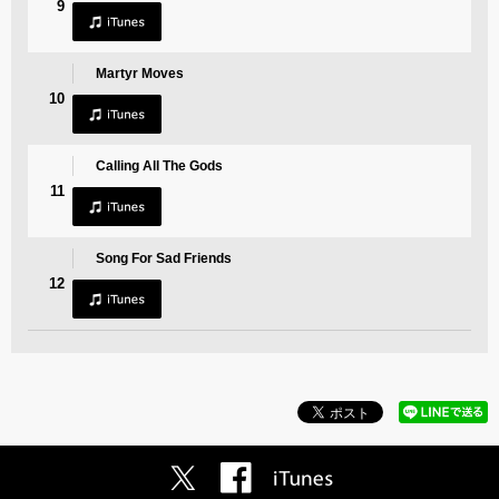
9
Martyr Moves
10
Calling All The Gods
11
Song For Sad Friends
12