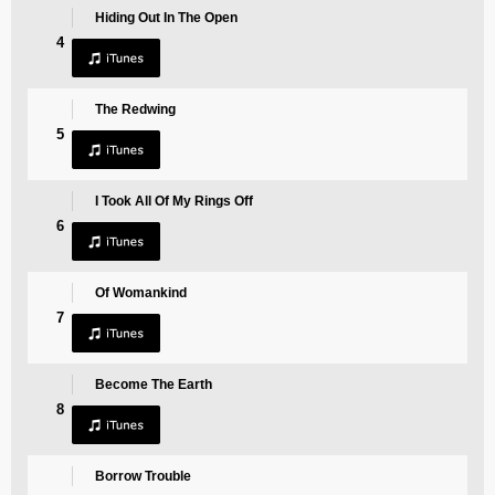
Hiding Out In The Open
4
The Redwing
5
I Took All Of My Rings Off
6
Of Womankind
7
Become The Earth
8
Borrow Trouble