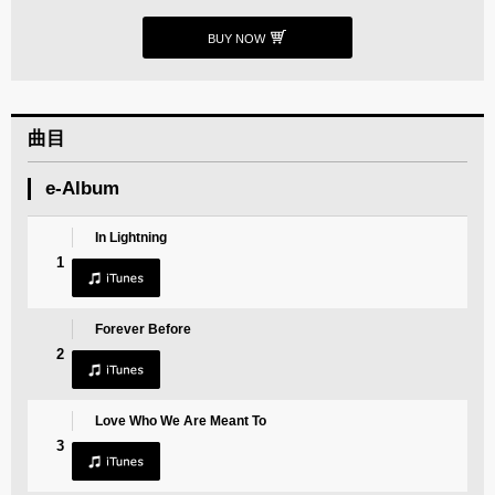
BUY NOW
曲目
e-Album
In Lightning
1
Forever Before
2
Love Who We Are Meant To
3