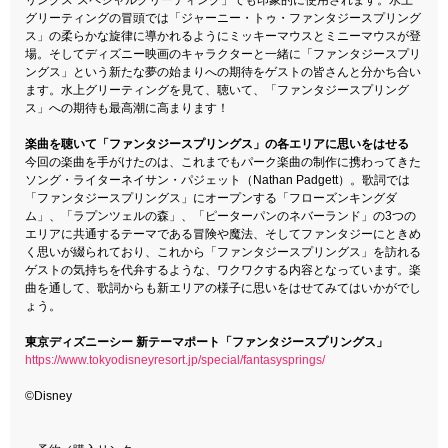
グリーティングの冒頭では「ジャーニー・トゥ・ファンタジースプリング
ス」の柔らかな旋律に導かれるようにミッキーマウスとミニーマウスが登
場。そしてディズニー映画のキャラクターと一緒に「ファンタジースプリ
ングス」という新たな夢の始まりへの期待をゲストの皆さんと分かち合い
ます。水上グリーティングを見て、聴いて、「ファンタジースプリング
ス」への期待も最高潮に高まります！
楽曲を聴いて「ファンタジースプリングス」の各エリアに思いをはせる
今回の楽曲を手がけたのは、これまでもパーク楽曲の制作に携わってきた
ソング・ライターネイサン・パジェット（Nathan Padgett）。歌詞では
「ファンタジースプリングス」にオープンする「フローズンキングダ
ム」、「ラプンツェルの森」、「ピーターパンのネバーランド」の3つの
エリアに共通するテーマである冒険や魔法、そしてファンタジーにときめ
く思いが綴られており、これから「ファンタジースプリングス」を訪れる
ゲストの気持ちを代弁するような、ワクワクする内容となっています。楽
曲を通して、歌詞からも新エリアの様子に思いをはせてみてはいかがでし
ょう。
東京ディズニーシー 新テーマポート「ファンタジースプリングス」
https://www.tokyodisneyresort.jp/special/fantasysprings/
©Disney