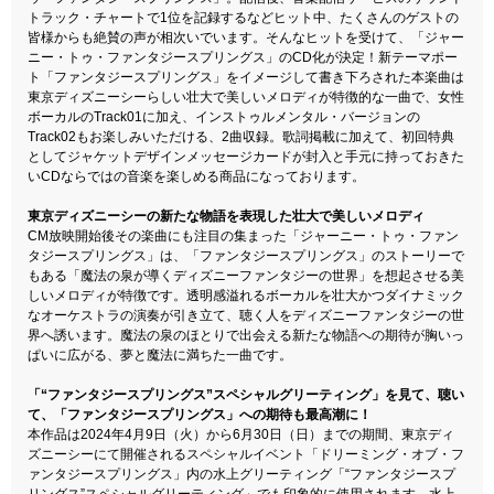
トラック・チャートで1位を記録するなどヒット中、たくさんのゲストの
皆様からも絶賛の声が相次いでいます。そんなヒットを受けて、「ジャー
ニー・トゥ・ファンタジースプリングス」のCD化が決定！新テーマポー
ト「ファンタジースプリングス」をイメージして書き下ろされた本楽曲は
東京ディズニーシーらしい壮大で美しいメロディが特徴的な一曲で、女性
ボーカルのTrack01に加え、インストゥルメンタル・バージョンの
Track02もお楽しみいただける、2曲収録。歌詞掲載に加えて、初回特典
としてジャケットデザインメッセージカードが封入と手元に持っておきた
いCDならではの音楽を楽しめる商品になっております。
東京ディズニーシーの新たな物語を表現した壮大で美しいメロディ
CM放映開始後その楽曲にも注目の集まった「ジャーニー・トゥ・ファン
タジースプリングス」は、「ファンタジースプリングス」のストーリーで
もある「魔法の泉が導くディズニーファンタジーの世界」を想起させる美
しいメロディが特徴です。透明感溢れるボーカルを壮大かつダイナミック
なオーケストラの演奏が引き立て、聴く人をディズニーファンタジーの世
界へ誘います。魔法の泉のほとりで出会える新たな物語への期待が胸いっ
ぱいに広がる、夢と魔法に満ちた一曲です。
「“ファンタジースプリングス”スペシャルグリーティング」を見て、聴い
て、「ファンタジースプリングス」への期待も最高潮に！
本作品は2024年4月9日（火）から6月30日（日）までの期間、東京ディ
ズニーシーにて開催されるスペシャルイベント「ドリーミング・オブ・フ
ァンタジースプリングス」内の水上グリーティング「“ファンタジースプ
リングス”スペシャルグリーティング」でも印象的に使用されます。水上