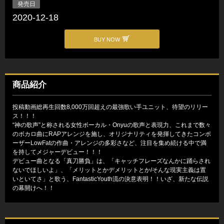
発売日
2020-12-18
BUY NOW
商品紹介
投稿動画総再生回数8,000万回超えの最強歌い手ユニット、待望のリリー
ス！！！
“神の歌声”と称される女性ボーカル・Onyuの歌声と表現力、これまで数々
のボカロ曲にRAPアレンジを施し、オリジナリティを発揮してきたコンポ
ーザーLowFatの作曲・アレンジの多彩さなど、注目を集め続ける中で満
を持してメジャーデビュー！！！
デビュー曲となる「真刀勝負」は、「キャッチフレーズなんかに踊らされ
ないでほしいよ」、「メリットとかデメリットとか/そんな現実主義は置
いといてさ」と歌う、FantasticYouth流の決意表明！！いざ、新たな伝説
の幕開けへ！！