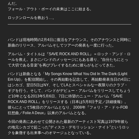
んだ。
フォール・アウト・ボーイの未来はここに始まる。
ロックンロールを救おう…。
バンドは現地時間の2月4日に復活をアナウンス。そのアナウンスと同時に
新曲のリリース、アルバムそしてツアーの発表も一度に行った。
アルバム・タイトルは『SAVE ROCK AND ROLL』＝ロック・アンド・ロ
ールを救え。まさにバンドのメッセージにもある通り、”自分たちにとっ
て大切である音楽”を再びプレイするために彼らがもどってきた。
バンドは新曲となる「My Songs Know What You Did In The Dark (Light
Em Up)」を配信開始し、その再始動を記念して、再始動発表当日の4日に
はシカゴ、翌日5日はNY、そしてLAとスペシャルな一夜限りのクラブ・
ギグを行う。そして、バンドがデビュー・アルバムをリリースしてちょう
ど10年となる2013年5月6日、7日に待望のニュー・アルバム『SAVE
ROCK AND ROLL』をリリースする（日本は5月8日予定／詳細後報）。
彼らにとって5枚目のアルバムとなり、2008年『フォリ・ア・ドゥ-FOB
狂想曲／Folie A Deux』以来のアルバムとなる。
今回の発表にあわせて公開された最新のアーティスト写真は1979年彼ら
の地元シカゴで起こった”ディスコ・デモリッション・ナイト”というロッ
クを象徴する出来事へのオマージュとなっている。