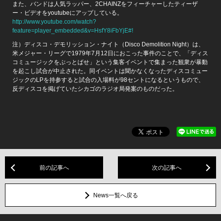
また、バンドは人気ラッパー、2CHAINZをフィーチャーしたティーザ
ー・ビデオをyoutubeにアップしている。
http://www.youtube.com/watch?
feature=player_embedded&v=HsfY8iFbYjE#!
注）ディスコ・デモリッション・ナイト（Disco Demolition Night）は、
米メジャー・リーグで1979年7月12日におこった事件のことで、「ディス
コミュージックをぶっとばせ」という集客イベントで集まった観衆が暴動
を起こし試合が中止された。同イベントは聞かなくなったディスコミュー
ジックのLPを持参すると試合の入場料が98セントになるというもので、
反ディスコを掲げていたシカゴのラジオ局発案のものだった。
前の記事へ
次の記事へ
News一覧へ戻る