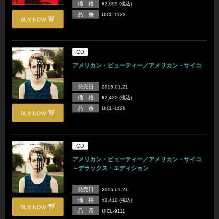
価 格
¥2,695 (税込)
品 番
UICL-1133
BUY NOW
CD
アメリカン・ビューティー／アメリカン・サイコ
発売日
2015.01.21
価 格
¥2,420 (税込)
品 番
UICL-1129
BUY NOW
CD
アメリカン・ビューティー／アメリカン・サイコ
～デラックス・エディション
発売日
2015.01.21
価 格
¥3,410 (税込)
BUY NOW
品 番
UICL-9111