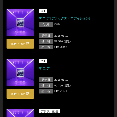
CD
マ ニ ア [デラックス・エディション]
付 属
DVD
発売日
2018.01.19
価 格
¥3,520 (税込)
BUY NOW
品 番
UICL-9115
CD
マ ニ ア
発売日
2018.01.19
価 格
¥2,750 (税込)
品 番
UICL-1141
BUY NOW
デジタル配信