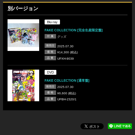
別バージョン
Blu-ray
FAKE COLLECTION [完全生産限定盤]
付 属
グッズ
発売日
2025.07.30
価 格
¥14,300 (税込)
品 番
UPXH-9039
DVD
FAKE COLLECTION [通常盤]
発売日
2025.07.30
価 格
¥6,600 (税込)
品 番
UPBH-1520/1