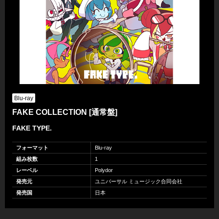
Blu-ray
FAKE COLLECTION [通常盤]
FAKE TYPE.
フォーマット
Blu-ray
組み枚数
1
レーベル
Polydor
発売元
ユニバーサル ミュージック合同会社
発売国
日本