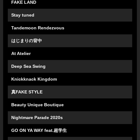
FAKE LAND
Stay tuned
Tandemoon Rendezvous
はじまりの背中
At Atelier
Deep Sea Swing
Knickknack Kingdom
真FAKE STYLE
Beauty Unique Boutique
Nightmare Parade 2020s
GO ON YA WAY feat.超学⽣