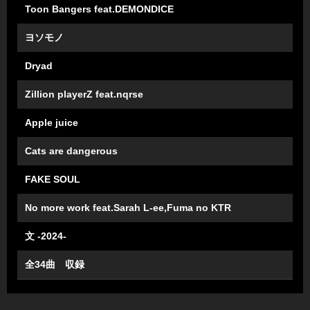
Toon Bangers feat.DEMONDICE
ヨソモノ
Dryad
Zillion playerZ feat.nqrse
Apple juice
Cats are dangerous
FAKE SOUL
No more work feat.Sarah L-ee,Fuma no KTR
⽂ -2024-
全34曲 収録