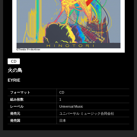
CD
火の鳥
EYRIE
フォーマット
CD
組み枚数
1
レーベル
Universal Music
発売元
ユニバーサル ミュージック合同会社
発売国
日本