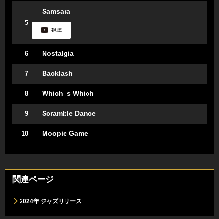
Samsara
5
Nostalgia
6
Backlash
7
Which is Which
8
Scramble Dance
9
Moopie Game
10
関連ページ
2024年 ジャズリリース