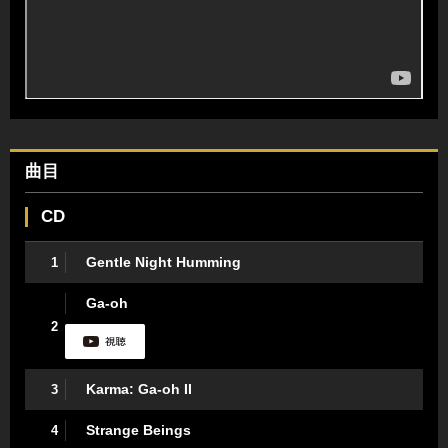
曲目
CD
Gentle Night Humming
1
Ga-oh
2
Karma: Ga-oh II
3
Strange Beings
4