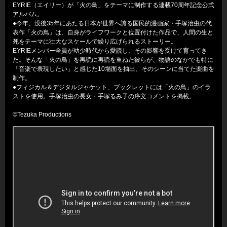
EYRIE（エイリー）が「火の鳥」をテーマに制作する連載70周年記念公式
アルバム。
●今年、没後35年にあたる日本が世界へ誇る国民的漫画家・手塚治虫の代
表作「火の鳥」は、自身がライフワークと位置付けた作品で、人間の生と
死をテーマに壮大なスケールで繰り広げられるストーリー。
EYRIEメンバー全員が幼少時代から愛読し、その影響を受けて育ってき
た。そんな「火の鳥」を再読に再読を重ねた彼らが、物語のなかでも特に
「音楽で表現したい」と感じた10場面を抽出、そのシーンに当てた楽曲を
制作。
●フィジカル＆デジタルジャケット、ブックレットには「火の鳥」のイラ
ストを使用。手塚治虫の長女・手塚るみ子の序文コメントを掲載。
©Tezuka Productions