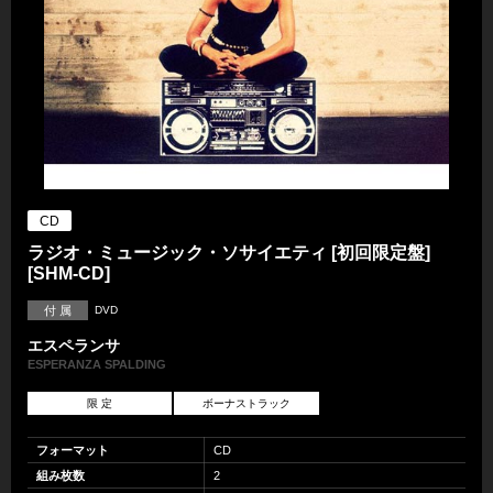
CD
ラジオ・ミュージック・ソサイエティ [初回限定盤]
[SHM-CD]
付 属
DVD
エスペランサ
ESPERANZA SPALDING
限 定
ボーナストラック
フォーマット
CD
組み枚数
2