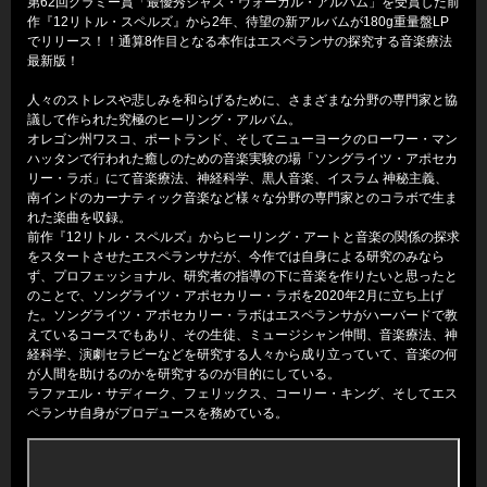
第62回グラミー賞「最優秀ジャズ・ヴォーカル・アルバム」を受賞した前
作『12リトル・スペルズ』から2年、待望の新アルバムが180g重量盤LP
でリリース！！通算8作目となる本作はエスペランサの探究する音楽療法
最新版！
人々のストレスや悲しみを和らげるために、さまざまな分野の専門家と協
議して作られた究極のヒーリング・アルバム。
オレゴン州ワスコ、ポートランド、そしてニューヨークのローワー・マン
ハッタンで行われた癒しのための音楽実験の場「ソングライツ・アポセカ
リー・ラボ」にて音楽療法、神経科学、黒人音楽、イスラム 神秘主義、
南インドのカーナティック音楽など様々な分野の専門家とのコラボで生ま
れた楽曲を収録。
前作『12リトル・スペルズ』からヒーリング・アートと音楽の関係の探求
をスタートさせたエスペランサだが、今作では自身による研究のみなら
ず、プロフェッショナル、研究者の指導の下に音楽を作りたいと思ったと
のことで、ソングライツ・アポセカリー・ラボを2020年2月に立ち上げ
た。ソングライツ・アポセカリー・ラボはエスペランサがハーバードで教
えているコースでもあり、その生徒、ミュージシャン仲間、音楽療法、神
経科学、演劇セラピーなどを研究する人々から成り立っていて、音楽の何
が人間を助けるのかを研究するのが目的にしている。
ラファエル・サディーク、フェリックス、コーリー・キング、そしてエス
ペランサ自身がプロデュースを務めている。