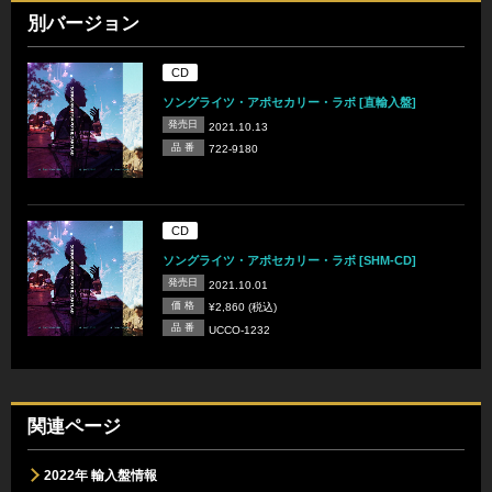
別バージョン
CD
ソングライツ・アポセカリー・ラボ [直輸入盤]
発売日
2021.10.13
品 番
722-9180
CD
ソングライツ・アポセカリー・ラボ [SHM-CD]
発売日
2021.10.01
価 格
¥2,860 (税込)
品 番
UCCO-1232
関連ページ
2022年 輸入盤情報