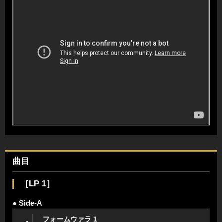
曲目
［LP 1］
● Side-A
フォームウァラ 1