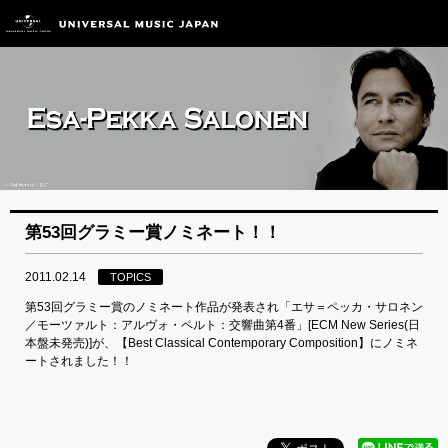
第53回グラミー賞ノミネート！！
2011.02.14
TOPICS
第53回グラミー賞のノミネート作品が発表され「エサ＝ペッカ・サロネン
／モーツァルト：アルヴォ・ペルト：交響曲第4番」[ECM New Series(日
本盤未発売)]が、【Best Classical Contemporary Composition】にノミネ
ートされました！！