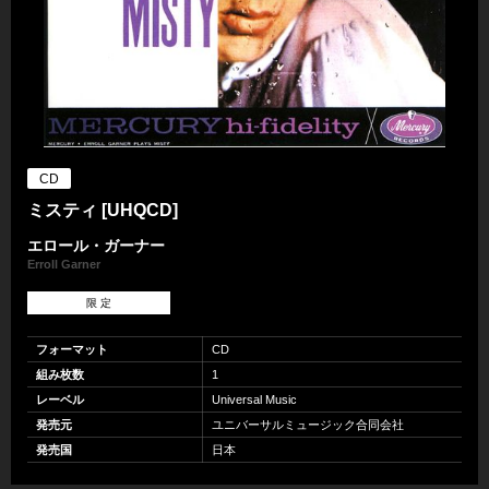
CD
ミスティ [UHQCD]
エロール・ガーナー
Erroll Garner
限 定
フォーマット
CD
組み枚数
1
レーベル
Universal Music
発売元
ユニバーサルミュージック合同会社
発売国
日本