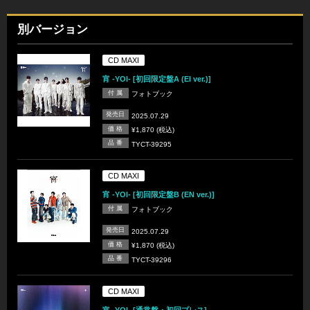
別バージョン
CD MAXI
宵 -YOI- [初回限定盤A (EI ver.)]
付 属
フォトブック
発売日
2025.07.29
価 格
¥1,870 (税込)
品 番
TYCT-39295
CD MAXI
宵 -YOI- [初回限定盤B (EN ver.)]
付 属
フォトブック
発売日
2025.07.29
価 格
¥1,870 (税込)
品 番
TYCT-39296
CD MAXI
宵 -YOI- [通常盤・初回プレス]