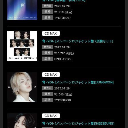
発売日
2025.07.29
価 格
¥1,210 (税込)
品 番
TYCT-39297
CD MAXI
宵 -YOI- [メンバーソロジャケット盤 7形態セット]
発売日
2025.07.29
価 格
¥10,780 (税込)
品 番
D2CE-19129
CD MAXI
宵 -YOI- [メンバーソロジャケット盤][JUNGWON]
発売日
2025.07.29
価 格
¥1,540 (税込)
品 番
TYCT-39298
CD MAXI
宵 -YOI- [メンバーソロジャケット盤][HEESEUNG]