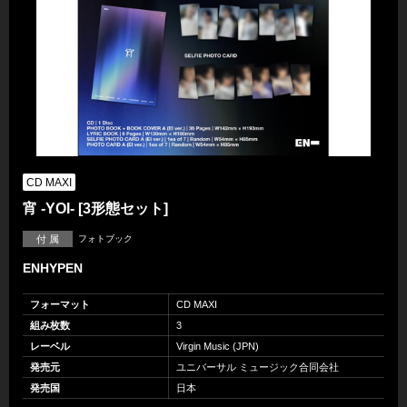
CD MAXI
宵 -YOI- [3形態セット]
付 属
フォトブック
ENHYPEN
フォーマット
CD MAXI
組み枚数
3
レーベル
Virgin Music (JPN)
発売元
ユニバーサル ミュージック合同会社
発売国
日本