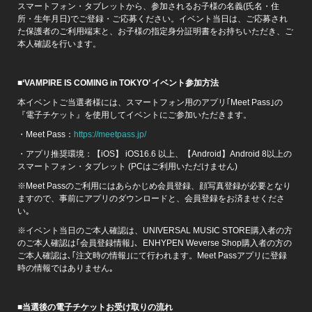
スマートフォン・タブレットから、参加されるお子様の名義(氏名・住
所・生年月日)でご登録・ご応募ください。イベント当日は、ご応募され
た保護者のご利用端末と、お子様の指定身分証明書をお持ちいただき、ご
本人確認を行います。
■‘VAMPIRE IS COMING in TOKYO’
イベント参加方法
本イベントご当選者様には、スマートフォン用のアプリ｢Meet Pass｣の
『電子チケット』を使用してイベントにご参加いただきます。
・Meet Pass：
https://meetpass.jp/
・アプリ推奨環境：【iOS】 iOS16.6 以上、【Android】Android 8以上の
スマートフォン・タブレット (PCはご利用いただけません)
※Meet Passのご利用にはあらかじめ会員登録、顔写真登録が必要となり
ますので、事前にアプリのダウンロードと、会員登録をお済ませくださ
い｡
※イベント当日のご本人確認は、UNIVERSAL MUSIC STORE購入者の方
のご本人確認は｢会員登録情報｣、ENHYPEN Weverse Shop購入者の方の
ご本人確認は､｢注文時の情報｣にて行われます。Meet Passアプリに登録
時の情報ではありません｡
■
当選後の電子チケットお受け取りの流れ