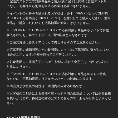
下記販売ストアにて対象商品をご購入(決済完了)と同時に自動エントリー
になり、お客様から別途お申込み作業は必要ございません。
※イベントの応募を希望されるお客様は、必ず「‘VAMPIRE IS COMING
in TOKYO’ 応募商品 (TOKYO EVENT)」を選択してご購入ください。通常
商品をご購入いただいても応募抽選の対象にはなりません。
※「‘VAMPIRE IS COMING in TOKYO’ 応募対象」商品を各サイトで何枚
購入されても、各サイトで一人1回の応募とみなされます。
※ご注文方法は各ストアによって異なりますのでご注意ください。
※応募期間の締切間近などの時間帯によっては､応募画面に繋がりにくい
場合がございます｡余裕を持ってご応募ください｡
※対象期間内に決済完了(コンビニ決済の場合入金完了)まで行った場合に
対象になります。
※「‘VAMPIRE IS COMING in TOKYO’ 応募対象」商品も各ストア特典、
ならびに「応募抽選用シリアルナンバー」の対象になります。
※商品および特典の発送は日本国内のみ対応可能です。
※お客様のご都合による長期不在・住所不明の返送品については保管義務
を負いかねます。再発送の対応はできませんので、あらかじめご了承くだ
さい。
■
イベント応募対象商品