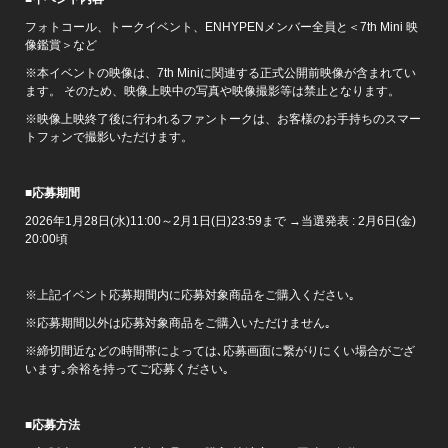
フォトコール、トークイベント、ENHYPENメンバー全員と＜7th Mini 映
像鑑賞＞など
※本イベントの映像は、7th Miniに関連する正式公開前映像が含まれてい
ます。 そのため、映像上映中の写真や映像撮影等は禁止となります。
※映像上映終了後に行われるファントークは、お客様のお手持ちのスマー
トフォンで撮影いただけます。
■
応募期間
2026年1月28日(水)11:00～2月1日(日)23:59まで →当選発表 : 2月6日(金)
20:00頃
※上記イベント応募期間内に応募対象商品をご購入ください｡
※応募期間以外は応募対象商品をご購入いただけません｡
※締切間近などの時間帯によっては､応募画面に繋がりにくい場合がござ
います｡余裕を持ってご応募ください｡
■
応募方法