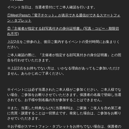
イベント当日は、当選者受付にてご本人確認を行います。
①Meet Pass
の『電子チケット』が表示できる通信ができるスマートフォ
ン・タブレット
②
『主催者が指定する顔写真付きの身分証明書』(写真・コピー・期限切
れ不可)
上記2点をご持参の上、後日ご案内するイベントの受付時間にお集まりく
ださい。
ご本人確認の際に、『主催者が指定する顔写真付きの身分証明書』との照
合を行わせていただきます。
※上記2点をお持ちでない方は、いかなる理由があってもご参加いただけ
ません。あらかじめご了承ください。
※イベントには必ず当選されたご本人様がご参加ください。ご本人様でな
い場合、ご参加をお断りさせていただきます。保護者の名義で登録し当選
されても、お子様や別名義の方が参加することはできません。
※また、当選した特典ならびに当選権利は、ご家族・ご友人を含め第三者
に売買・譲渡することは一切禁止です。発覚した場合は、ご参加をお断り
させていただきます。
※お子様がスマートフォン・タブレットをお持ちでない場合は、保護者の