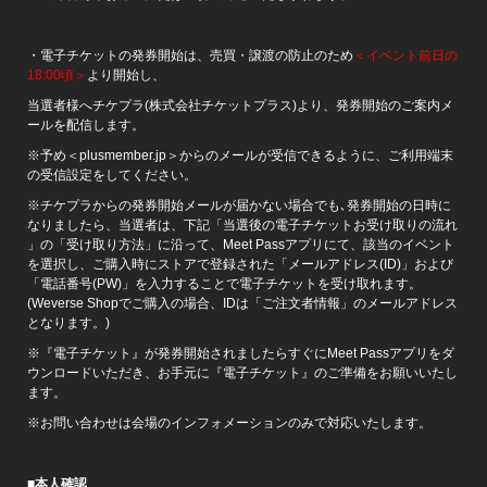
・電子チケットの発券開始は、売買・譲渡の防止のため
＜イベント前日の
18:00頃＞
より開始し、
当選者様へチケプラ(株式会社チケットプラス)より、発券開始のご案内メ
ールを配信します。
※予め＜plusmember.jp＞からのメールが受信できるように、ご利用端末
の受信設定をしてください。
※チケプラからの発券開始メールが届かない場合でも､発券開始の日時に
なりましたら、当選者は、下記「当選後の電子チケットお受け取りの流れ
」の「受け取り方法」に沿って、Meet Passアプリにて、該当のイベント
を選択し、ご購入時にストアで登録された「メールアドレス(ID)」および
「電話番号(PW)」を入力することで電子チケットを受け取れます。
(Weverse Shopでご購入の場合、IDは「ご注文者情報」のメールアドレス
となります。)
※『電子チケット』が発券開始されましたらすぐにMeet Passアプリをダ
ウンロードいただき、お手元に『電子チケット』のご準備をお願いいたし
ます。
※お問い合わせは会場のインフォメーションのみで対応いたします。
■
本人確認