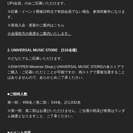
(JP)会員」のみご応募いただけます。
※応募・イベント開催日時点で有効会員でない場合、参加対象外になりま
す。
※新規入会・更新のご案内はこちら
※
会場前方の座席をご案内いたします。
2. UNIVERSAL MUSIC STORE
[516
名様
]
※どなたでもご応募いただけます。
※ENHYPEN Weverse ShopとUNIVERSAL MUSIC STOREの各ストアで
ご購入・ご応募いただくことが可能ですが、両ストアで重複当選すること
はありませんので、あらかじめご了承ください。
■
ご招待人数
第一部： 498名／第二部： 534名、計1,032名
※第一部、第二部はお選びいただけません。ご当選の部及び座席はランダ
ム抽選となりますこと、ご了承ください。
■
イベント内容