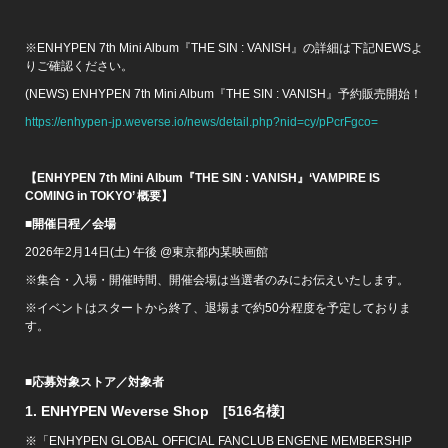
※ENHYPEN 7th Mini Album『THE SIN : VANISH』の詳細は下記NEWSよ
りご確認ください。
(NEWS) ENHYPEN 7th Mini Album『THE SIN : VANISH』予約販売開始！
https://enhypen-jp.weverse.io/news/detail.php?nid=cy/pPcrFgco=
【
ENHYPEN 7th Mini Album
『
THE SIN : VANISH
』
‘VAMPIRE IS
COMING in TOKYO’
概要】
■
開催日程
／
会場
2026年2月14日(土) 午後 @東京都内某映画館
※集合・入場・開催時間、開催会場は当選者のみにお伝えいたします。
※イベントはスタートから終了、退場まで約50分程度を予定しておりま
す。
■
応募対象ストア／対象者
1. ENHYPEN Weverse Shop
[516
名様
]
※「ENHYPEN GLOBAL OFFICIAL FANCLUB ENGENE MEMBERSHIP