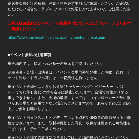
※必要な身分証の種類、注意事項を必ず事前にご確認ください。ご確認い
ただけない場合のトラブルについては対応しかねますので、ご注意くださ
い｡
ご本人様確認およびイベントの注意事項については以下のページより必ず
ご確認ください｡
https://www.universal-music.co.jp/enhypen/honninkakunin
■
イベント参加の注意事項
※会場内では、指定された番号の座席をご使用ください。
※主催者・会場・出演者は、イベント会場内外で発生した事故・盗難・チ
ケット詐欺・トラブル等には、一切責任を負いません。
※イベント会場へは大きなお荷物(キャリーバッグ・ベビーカー・パネ
ル・うちわ等も含む)の持ち込みは禁止いたします。会場でお預かりする
事はできません。また、会場の環境によっては、コインロッカーの数に限
りがある場合と使用できない場合もございますので、あらかじめご計画の
上、ご参加お願いします。
※イベント当日マスコミ・メディアによる取材やSNS等の撮影が入る可能
性がございます。また、取材や撮影した写真・映像が使用される可能性も
ございます。予めご了承ください。
※イベント会場での飲食につきましては、会場の規定にお従いください。