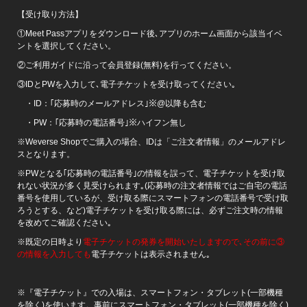
【受け取り方法】
①Meet Passアプリをダウンロード後､アプリのホーム画面から該当イベ
ントを選択してください。
②ご利用ガイドに沿って会員登録(無料)を行ってください。
③IDとPWを入力して､電子チケットを受け取ってください｡
・ID：｢応募時のメールアドレス｣※@以降も含む
・PW：｢応募時の電話番号｣※ハイフン無し
※Weverse Shopでご購入の場合、IDは「ご注文者情報」のメールアドレ
スとなります。
※PWとなる｢応募時の電話番号｣の情報を誤って、電子チケットを受け取
れない状況が多く見受けられます｡(応募時の注文者情報ではご自宅の電話
番号を使用しているが、受け取る際にスマートフォンの電話番号で受け取
ろうとする、など)電子チケットを受け取る際には、必ずご注文時の情報
を改めてご確認ください｡
※既定の日時より
電子チケットの発券を開始いたしますので､その前に③
の情報を入力しても
電子チケットは表示されません｡
※『電子チケット』での入場は、スマートフォン・タブレット(一部機種
を除く)を使います。事前にスマートフォン・タブレット(一部機種を除く)