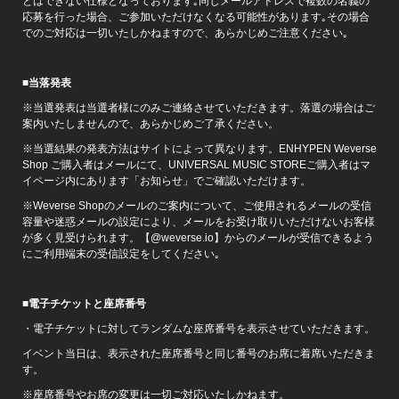
とはできない仕様となっております｡同じメールアドレスで複数の名義の
応募を行った場合、ご参加いただけなくなる可能性があります｡その場合
でのご対応は一切いたしかねますので、あらかじめご注意ください｡
■
当落発表
※当選発表は当選者様にのみご連絡させていただきます。落選の場合はご
案内いたしませんので、あらかじめご了承ください。
※当選結果の発表方法はサイトによって異なります。ENHYPEN Weverse
Shop ご購入者はメールにて、UNIVERSAL MUSIC STOREご購入者はマ
イページ内にあります「お知らせ」でご確認いただけます。
※Weverse Shopのメールのご案内について、ご使用されるメールの受信
容量や迷惑メールの設定により、メールをお受け取りいただけないお客様
が多く見受けられます。【@weverse.io】からのメールが受信できるよう
にご利用端末の受信設定をしてください｡
■
電子チケットと座席番号
・電子チケットに対してランダムな座席番号を表示させていただきます。
イベント当日は、表示された座席番号と同じ番号のお席に着席いただきま
す。
※座席番号やお席の変更は一切ご対応いたしかねます。