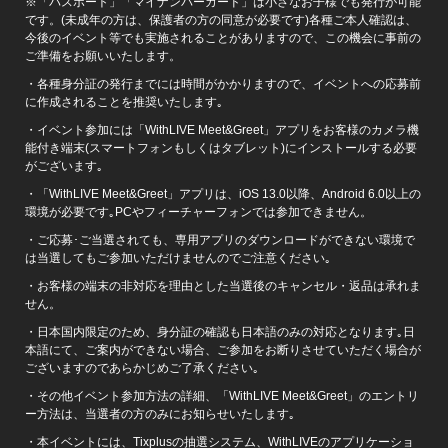
※「パスポート」「マイナンバーカード」は小さなお子様でも発行が可能
です。(未成年の方は、保護者の方の同意が必要です)各種ご本人確認は、
今後のイベント等でも実施されることがありますので、この機会に事前の
ご準備をお願いいたします。
・各種身分証の発行までには時間がかかりますので、イベントへの応募前
に作成されることを推奨いたします｡
・イベント参加には「WithLIVE Meet&Greet」アプリをお客様のカメラ機
能付き端末(スマートフォンもしくはタブレット)にインストールする必要
がございます｡
・「WithLIVE Meet&Greet」アプリは、iOS 13.0以降、Android 6.0以上の
環境が必要です｡PCやフィーチャーフォンでは参加できません。
・ご応募･ご当選されても、専用アプリのダウンロードができない環境で
は当選してもご参加いただけませんのでご注意ください｡
・お客様の端末の非対応を理由とした当選後のキャンセル・返品は承れま
せん。
・日本国内限定のため、身分証の確認も日本語のみの対応となります｡日
本語にて、ご案内ができない場合、ご参加をお断りさせていただく場合が
ございますのであらかじめご了承ください｡
・その他イベント参加方法の詳細、「WithLIVE Meet&Greet」のエントリ
ー方法は、当選者の方のみにお知らせいたします｡
・本イベントには、Tixplusの抽選システム、WithLIVEのアプリケーショ