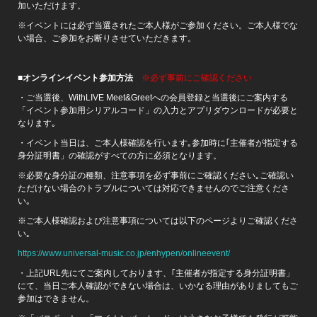
加いただけます。
※イベントには必ず当選されたご本人様がご参加ください。ご本人様でな
い場合、ご参加をお断りさせていただきます。
■
オンラインイベント参加方法
※必ず事前にご確認ください
・ご当選後、WithLIVE Meet&Greetへの会員登録と当選後にご案内する
「イベント参加用シリアルコード」の入力とアプリダウンロードが必要と
なります｡
・イベント当日は、ご本人様確認を行います｡参加時に｢主催者が指定する
身分証明書」の確認がすべての方に必須となります。
※必要な身分証の種類、注意事項を必ず事前にご確認ください｡ご確認い
ただけない場合のトラブルについては対応できませんのでご注意くださ
い｡
※ご本人様確認および注意事項については以下のページよりご確認くださ
い｡
https://www.universal-music.co.jp/enhypen/onlineevent/
・上記URL先にてご案内しております、｢主催者が指定する身分証明書」
にて、当日ご本人確認ができない場合は、いかなる理由がありましてもご
参加はできません。