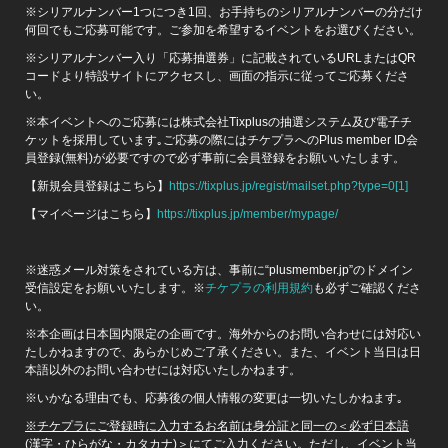
※シリアルナンバー1つにつき1回、お手持ちのシリアルナンバーの分だけ
何回でもご応募可能です。ご参加を希望するイベントをお選びください。
※シリアルナンバー入り「応募抽選券」に記載されているURLまたはQR
コードより特設サイトにアクセスし、画面の指示に従ってご応募くださ
い。
※本イベントへのご応募には株式会社Tixplusの抽選システム及び電子チ
ケットを採用しています｡ご応募の際にはチケプラへのPlus member ID会
員登録(無料)が必要ですので必ず事前に会員登録をお願いいたします。
【新規会員登録はこちら】
https://tixplus.jp/regist/mailset.php?type=0[1]
【マイページはこちら】
https://tixplus.jp/member/mypage/
※迷惑メール対策をされている方は、事前に“plusmember.jp”のドメイン
受信設定をお願いいたします。※
チケプラ
の利用規約
も必ずご確認くださ
い。
※本企画は日本国内限定の企画です。海外からのお問い合わせには対応い
たしかねますので、あらかじめご了承ください。また、イベント当日は日
本語以外のお問い合わせには対応いたしかねます。
※いかなる理由でも、応募後の個人情報の変更は一切いたしかねます｡
※
チケプラにご登録時に入力するお名前は身分証と同一の＜必ず日本語
(漢字・ひらがな・カタカナ)＞にてご入力ください。ただし、イベント当