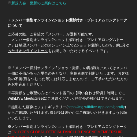
※
新規入会・更新のご案内はこちら
・メンバー個別オンライン2ショット撮影付き・プレミアムロングトーク
について
ご応募の際、
ご希望の「メンバー」が選択可能です。
「メンバー個別オンライン2ショット撮影付き・プレミアロングムトー
ク」は希望メンバーとの
オンライン上で2ショット撮影したのち、約1分ゆ
ったりオンライントーク
をお楽しみいただけるイベントです。
※「メンバー個別オンライン2ショット撮影」の再撮影についてはメンバ
ー側に不備があった場合のみとなり、主催者側で判断いたします。お客様
側の不備(目をつむった等)には対応しませんので、ご了承いただいた方の
みお申込みください。
※再撮影をご希望の方はイベント当日の【問い合わせ締切】時間までに
WithLIVE Meet&Greetにご連絡ください｡時間外の対応はできかねます。
※撮影した画像はフォトギャラリー(
https://mg.withlive-app.com/garally
)
からご確認いただけます｡撮影後は速やかにご確認いただきますようお願
いいたします｡
※メンバー個別オンライン2ショット撮影付き・プレミアムロングトーク
は
ENHYPEN GLOBAL OFFICIAL FANCLUB ENGENE MEMBERSHIP