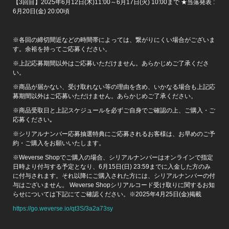
【3回目】2025年6月12日(木)11:00～6月17日(火) 10:00まで ★当落発表 :
6月20日(金) 20:00頃
※各回の締切間近などの時間帯によっては、繋がりにくい場合がございま
す。余裕を持ってご応募ください。
※上記応募期間以外はご応募いただけません。あらかじめご了承くださ
い。
※商品が届かない、受け取れない等の理由を含め、いかなる場合も上記応
募期間以外はご応募いただけません。あらかじめご了承ください。
※商品受取日と上記スケジュールを必ずご自身でご確認の上、ご購入・ご
応募ください｡
※シリアルナンバー応募抽選特典にご応募されるお客様は、お早めのご予
約・ご購入をお願いいたします。
※Weverse Shopでご購入の場合、シリアルナンバーはオンラインで指定
日時より付与する予定となり、6月15日(日) 23:59までに入金した方のみ
に付与されます。それ以降にご購入された方には、シリアルナンバーの付
与はございません。 Weverse Shopシリアルコード受け取りに関するお知
らせについては下記にてご確認ください。※2025年4月25日(金)掲載
https://go.weverse.io/qt3S/3a2a73sy