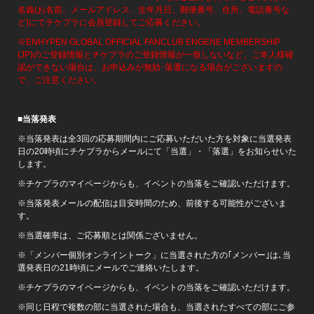
名義(お名前、メールアドレス、生年月日、郵便番号、住所、電話番号な
ど)にてチケプラに会員登録してご応募ください。
※ENHYPEN GLOBAL OFFICIAL FANCLUB ENGENE MEMBERSHIP
(JP)のご登録情報とチケプラのご登録情報が一致しないなど、ご本人様確
認ができない場合は、お申込みが無効･落選になる場合がございますの
で、ご注意ください。
■
当落発表
※当落発表は全3回の応募期間内にご応募いただいた方を対象に当選発表
日の20時頃にチケプラからメールにて「当選」・「落選」をお知らせいた
します。
※チケプラのマイページからも、イベントの当落をご確認いただけます。
※当落発表メールの配信は目安時間のため、前後する可能性がございま
す。
※当選確率は、ご応募順とは関係ございません。
※「メンバー個別オンライントーク」に当選された方の｢メンバー｣は､当
選発表日の21時頃にメールでご連絡いたします。
※チケプラのマイページからも、イベントの当落をご確認いただけます。
※同じ日程で複数の部に当選された場合も、当選されたすべての部にご参