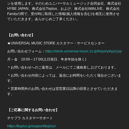
ンを使用します。そのためユニバーサルミュージック合同会社、株式会社
HYBE JAPAN、株式会社Tixplus、および、株式会社WithLIVE、株式会社
Fandyの間で、受付時に取得した情報(個人情報を含む)を相互に使用させ
ていただきます。あらかじめご了承ください。
【お問い合わせ】
★UNIVERSAL MUSIC STORE カスタマー・サービスセンター
お問い合わせフォーム：
https://store.universal-music.co.jp/InquiryInput.jsp
月～金 10:00～17:00(土日祝日、年末年始を除く)
＊お問い合わせへのご返答は、メールにてご連絡差し上げております。
＊お問い合わせ内容によっては、返信にお時間をいただく場合がございま
す。
＊営業時間外のお問い合わせは翌営業日以降の回答とさせていただきま
す。
【ご応募に関するお問い合わせ】
チケプラ カスタマーサポート
https://tixplus.jp/support/tixplus/