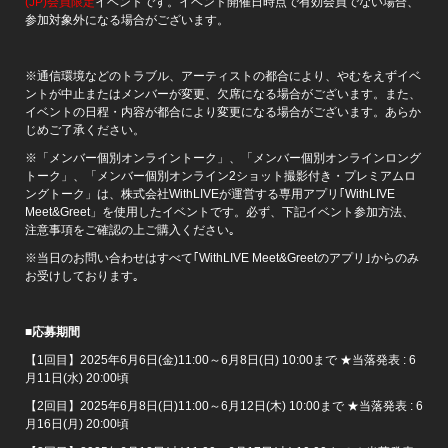
(JP)会員限定
イベントです。イベント開催日時点で有効会員でない場合、
参加対象外になる場合がございます。
※通信環境などのトラブル、アーティストの都合により、やむをえずイベ
ントが中止またはメンバーが変更、欠席になる場合がございます。また、
イベントの日程・内容が都合により変更になる場合がございます。あらか
じめご了承ください。
※「メンバー個別オンライントーク」、「メンバー個別オンラインロング
トーク」、「メンバー個別オンライン2ショット撮影付き・プレミアムロ
ングトーク」は、株式会社WithLIVEが運営する専用アプリ｢WithLIVE
Meet&Greet」を使用したイベントです。必ず、下記イベント参加方法、
注意事項をご確認の上ご購入ください｡
※当日のお問い合わせはすべて｢WithLIVE Meet&Greetのアプリ｣からのみ
お受けしております｡
■
応募期間
【1回目】2025年6月6日(金)11:00～6月8日(日) 10:00まで ★当落発表 : 6
月11日(水) 20:00頃
【2回目】2025年6月8日(日)11:00～6月12日(木) 10:00まで ★当落発表 : 6
月16日(月) 20:00頃