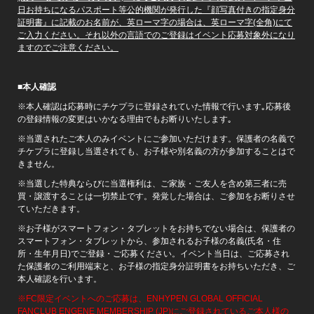
日お持ちになるパスポート等公的機関が発行した『顔写真付きの指定身分
証明書』に記載のお名前が、英ローマ字の場合は、英ローマ字(全角)にて
ご入力ください。それ以外の言語でのご登録はイベント応募対象外になり
ますのでご注意ください。
■
本人確認
※本人確認は応募時にチケプラに登録されていた情報で行います｡応募後
の登録情報の変更はいかなる理由でもお断りいたします｡
※当選されたご本人のみイベントにご参加いただけます。保護者の名義で
チケプラに登録し当選されても、お子様や別名義の方が参加することはで
きません。
※当選した特典ならびに当選権利は、ご家族・ご友人を含め第三者に売
買・譲渡することは一切禁止です。発覚した場合は、ご参加をお断りさせ
ていただきます。
※お子様がスマートフォン・タブレットをお持ちでない場合は、保護者の
スマートフォン・タブレットから、参加されるお子様の名義(氏名・住
所・生年月日)でご登録・ご応募ください。イベント当日は、ご応募され
た保護者のご利用端末と、お子様の指定身分証明書をお持ちいただき、ご
本人確認を行います。
※FC限定イベントへのご応募は、ENHYPEN GLOBAL OFFICIAL
FANCLUB ENGENE MEMBERSHIP (JP)にご登録されているご本人様の