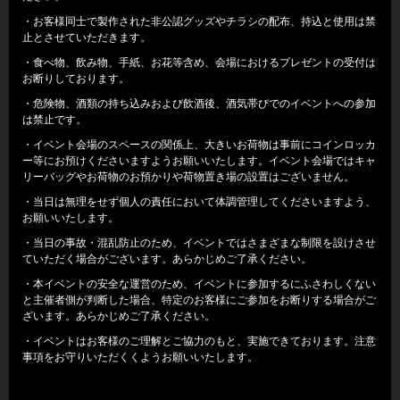
・お客様同士で製作された非公認グッズやチラシの配布、持込と使用は禁
止とさせていただきます。
・食べ物、飲み物、手紙、お花等含め、会場におけるプレゼントの受付は
お断りしております。
・危険物、酒類の持ち込みおよび飲酒後、酒気帯びでのイベントへの参加
は禁止です。
・イベント会場のスペースの関係上、大きいお荷物は事前にコインロッカ
ー等にお預けくださいますようお願いいたします。イベント会場ではキャ
リーバッグやお荷物のお預かりや荷物置き場の設置はございません。
・当日は無理をせず個人の責任において体調管理してくださいますよう、
お願いいたします。
・当日の事故・混乱防止のため、イベントではさまざまな制限を設けさせ
ていただく場合がございます。あらかじめご了承ください。
・本イベントの安全な運営のため、イベントに参加するにふさわしくない
と主催者側が判断した場合、特定のお客様にご参加をお断りする場合がご
ざいます。あらかじめご了承ください。
・イベントはお客様のご理解とご協力のもと、実施できております。注意
事項をお守りいただくくようお願いいたします。