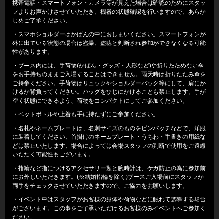
携帯電話・スマートフォン・カメラ等が見えた場合は確認のためにスタッ
フよりお声かけさせていただき、機器の状態確認を行いますので、あらか
じめご了承ください。
・スマホショルダーはかばんの中におしまいください。スマートフォンが
外に出ている状態の場合は盗撮、盗聴と判断され参加ができなくなる可能
性があります。
・ブース内には、手荷物(かばん・グッズ・人形など)や折りたためない傘
をお手持ちのままご入場することはできません。雨天時は折りたたみ傘を
ご持参ください。手荷物はリュックやショルダーバック等にして、肩にか
けるか背負ってください。バッグをひじにかけることも禁止します。手が
空く状態にできるよう、荷物をコンパクトにしてご参加ください。
・ペットボトルや上着も手に持たずにご参加ください。
・名札やネームプレートは、名刺サイズのものをピンバッチなどで、洋服
に装着してください。首掛けのネームプレート・うちわ・手書きの用紙な
どは禁止いたします。場合によっては会場スタッフの判断で使用をご遠慮
いただく可能性もございます。
・指輪など指につけるアクセサリー類と腕時計は、ケガ防止の為に参加前
にお外しいただきます。(※結婚指輪を除く)ブースご入場前にスタッフが
両手をチェックさせていただきますので、ご協力をお願いします。
・イベント中はスタッフがお客様の身体や荷物などに触れて誘導する場合
がございます。この事をご了承いただけるお客様のみイベントへご参加く
ださい。