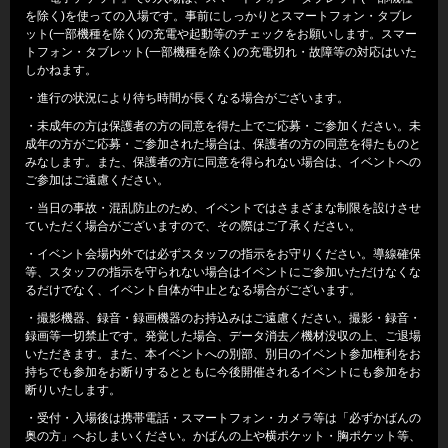
を除く)を使っての入場です。事前にしっかりとスマートフォン・タブレ
ット(一部機種を除く)の充電や起動等のチェックをお願いします。スマー
トフォン・タブレット(一部機種を除く)の充電切れ・故障等の対応はいた
しかねます。
・進行の状況により待ち時間が長くなる場合がございます。
・未成年の方は保護者の方の同意を得た上でご応募・ご参加ください。未
成年の方がご応募・ご参加された場合は、保護者の方の同意を得たものと
みなします。また、保護者の方に同意を得られない場合は、イベントへの
ご参加はご遠慮ください。
・当日の事故・混乱防止のため、イベントではさまざまな制限を設けさせ
ていただく場合がございますので、その際はご了承ください。
・イベント会場内外では必ずスタッフの指示をお守りください。導線確保
等、スタッフの指示を守られない場合はイベントにご参加いただけなくな
るだけでなく、イベント自体が中止となる場合がございます。
・撮影機器、録音・録画機器のお持込みはご遠慮ください。撮影・録音・
録画等一切禁止です。発覚した場合、データ消去／機材没収の上、ご退場
いただきます。また、本イベントへの別部、別日のイベント参加権利をお
持ちでも参加をお断りするとともに今後開催されるイベントにも参加をお
断りいたします。
・受付・入場後は携帯電話・スマートフォン・カメラ等は「必ずかばんの
奥の方」へおしまいください。かばんの上や横ポケット・胸ポケット等、