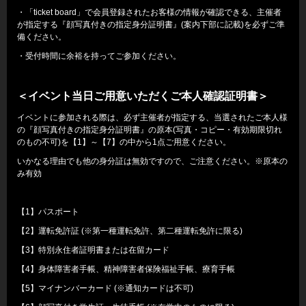
・「ticket board」で会員登録されたお客様の情報が確認できる、主催者
が指定する『顔写真付きの指定身分証明書』(案内下部に記載)を必ずご準
備ください。
・受付時間に余裕を持ってご参加ください。
＜イベント当日ご用意いただくご本人確認証明書＞
イベントに参加される際は、必ず主催者が指定する、当選されたご本人様
の『顔写真付きの指定身分証明書』の原本(写真・コピー・有効期限切れ
のもの不可)を【1】～【7】の中から1点ご用意ください。
いかなる理由でも他の身分証は無効ですので、ご注意ください。※原本の
み有効
【1】パスポート
【2】運転免許証 (※第一種運転免許、第二種運転免許に限る)
【3】特別永住者証明書または在留カード
【4】身体障害者手帳、精神障害者保険福祉手帳、療育手帳
【5】マイナンバーカード (※通知カードは不可)