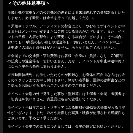
＜その他注意事項＞
※飛行機や電車などの公共機関の遅延による来場遅れでの参加対応もいた
しません。必ず時間には余裕を持ってお越しください。
※天候やトラブル、アーティストの都合により、やむをえずイベントが中
止またはメンバーが変更または欠席になる場合がございます。また、イベ
ントの日程・内容が都合により変更になる場合がございます。その場合に
おいてもCD商品の払い戻しや返金等も一切行いません。イベント中止・
途中終了の場合も条件は変わりません。あらかじめご了承ください。
※会場までの交通費・宿泊費等はお客様ご自身のご負担になり、CD商品
の払戻しや返金等も一切行いません。万が一、イベントが中止や途中終了
になった場合も条件は変わりません。
※長時間待機列にお待ちいただくのが困難な、お身体の不自由な方はお近
くのスタッフまでお申し付け下さい。障がい者手帳、医師の診断書などの
ご提示をお願いする場合もございますのでご持参ください。
※イベント会場内外で発生した事故・盗難等には主催者・会場・出演者は
一切責任を負いません。貴重品は各自で管理してください。
※イベント当日マスコミ・メディアによる取材やSNS等の撮影が入る可能
性がございます。また、取材や撮影した写真・映像が使用される可能性も
ございます。予めご了承ください。
※イベント会場での飲食につきましては、会場の規定にお従いください。