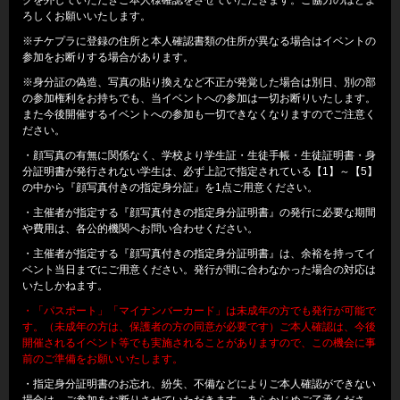
ろしくお願いいたします。
※チケプラに登録の住所と本人確認書類の住所が異なる場合はイベントの
参加をお断りする場合があります。
※身分証の偽造、写真の貼り換えなど不正が発覚した場合は別日、別の部
の参加権利をお持ちでも、当イベントへの参加は一切お断りいたします。
また今後開催するイベントへの参加も一切できなくなりますのでご注意く
ださい。
・顔写真の有無に関係なく、学校より学生証・生徒手帳・生徒証明書・身
分証明書が発行されない学生は、必ず上記で指定されている【1】～【5】
の中から『顔写真付きの指定身分証』を1点ご用意ください。
・主催者が指定する『顔写真付きの指定身分証明書』の発行に必要な期間
や費用は、各公的機関へお問い合わせください。
・主催者が指定する『顔写真付きの指定身分証明書』は、余裕を持ってイ
ベント当日までにご用意ください。発行が間に合わなかった場合の対応は
いたしかねます。
・「パスポート」「マイナンバーカード」は未成年の方でも発行が可能で
す。（未成年の方は、保護者の方の同意が必要です）ご本人確認は、今後
開催されるイベント等でも実施されることがありますので、この機会に事
前のご準備をお願いいたします。
・指定身分証明書のお忘れ、紛失、不備などによりご本人確認ができない
場合は、ご参加をお断りさせていただきます。あらかじめご了承くださ