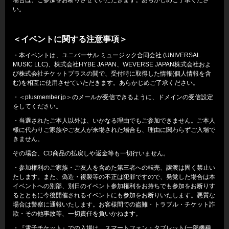
い。
＜イベントに関する注意事項＞
・本イベントは、ユニバーサル ミュージック合同会社 (UNIVERSAL
MUSIC LLC)、株式会社HYBE JAPAN、WEVERSE JAPAN株式会社およ
び株式会社チケットプラスの間で、受付時に取得した情報(個人情報を含
む)を相互に使用させていただきます。あらかじめご了承ください。
・＜plusmember.jp＞のメールが受信できるように、ドメインの受信設定
をしてください。
・当選されたご本人以外は、いかなる理由でもご参加できません。ご本人
様に代わりご家族やご友人が来場された場合も、理由に関わらずご入場で
きません。
その場合、CD商品の払戻しや返金等も一切行いません。
・参加権利のご家族・ご友人を含めた第三者への転売、譲渡は固く禁止い
たします。また、偽造・複製等の不正は犯罪ですので、発覚した場合は本
イベントへの別部、別日のイベント参加権利をお持ちでも参加をお断りす
るとともに今後開催されるイベントにも参加をお断りいたします。悪質な
場合は警察に通報いたします。お客様間での盗難・トラブル・チケット詐
欺・その他事故等、一切責任を負いかねます。
・『電子チケット』での入場は、スマートフォン・タブレット(一部機種