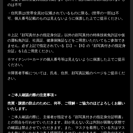
のは不可
・住民票は(世帯全員)が記載されているものに限る。(世帯の一部)は不
可、個人番号記載のものは見えないように保護した上でご提示ください。
※上記『顔写真付きの指定身分証』以外の顔写真付の特殊技術免許証や仮
の運転免許証、社員証、健康保険証などをご用意いただいてもご参加でき
ません。必ず上記で指定されている【1】～【6】の『顔写真付きの指定身
分証』を1点ご用意ください。
※マイナンバーカードの個人番号等は見えないように保護した上でご提示
ください。
※障害者手帳については、氏名、住所、顔写真記載のページをご提示くだ
さい。
＜ご本人確認の際の注意事項＞
売買・譲渡の防止のために、何卒、ご理解・ご協力のほどよろしくお願い
いたします。
・ご本人確認の際に、主催者が指定する『顔写真付きの指定身分証明書』
との照合を行わせていただきます。顔が見えない又は判別が困難な状態で
の確認は禁止させていただきます。また、マスクを着用している方はマス
クを外していただきご本人様確認をさせていただきます。ご協力のほどよ