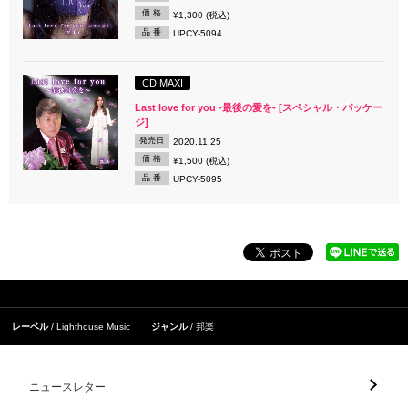
価 格
¥1,300 (税込)
品 番
UPCY-5094
CD MAXI
Last love for you -最後の愛を- [スペシャル・パッケー
ジ]
発売日
2020.11.25
価 格
¥1,500 (税込)
品 番
UPCY-5095
レーベル
Lighthouse Music
ジャンル
邦楽
ニュースレター