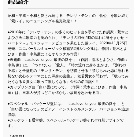
商品紹介
昭和～平成～令和と愛され続ける「テレサ・テン」の「歌心」を歌い継ぐ
「紫レイ」のニューシングル発売決定！！
●2010年に「テレサ・テン」の多くのヒット曲を手がけた作詞家・荒木と
よひさ氏に歌唱力を認められ、「テレサの羽根 / 時の流れに身をまかせ ～
パート２～」でメジャー・デビューを果たした紫レイ。2020年11月25日
発売、ユニバーサルミュージック移籍第2弾シングルは、作詞：荒木とよ
ひさ・作曲：中島薫によるオリジナル作品!!
●表題曲「Last love for you -最後の愛を-」（作詞：荒木とよひさ、作曲：
中島 薫）は、「つぐない」「愛人」「時の流れに身をまかせ」「別れの
予感」と全盛期の「テレサ・テン」を彷彿させる「禁じられた恋に溺れる
切ない女心をテーマにした渾身の楽曲」。老若男女を問わず、「歌ってみ
たくなる＆貴女に歌って欲しくなる」令和の名曲誕生!!
●カップリング曲「白い雲になって」（作詞：荒木とよひさ、作曲：中島
薫）は、日本人が持つどこか懐かしい故郷を思わせる曲。
●スペシャル・パッケージ盤には、「Last love for you -最後の愛を-」と
「白い雲になって」のピアノ インストゥルメンタル バージョンを追加
収録。
●ジャケットも通常盤、スペシャルパッケージ盤それぞれ別デザインで
す。
【通常盤】