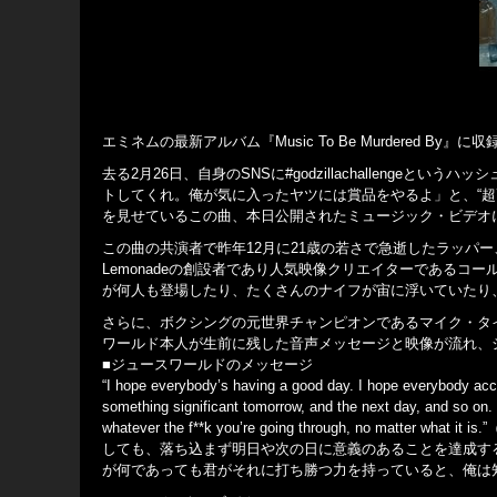
エミネムの最新アルバム『Music To Be Murdered 
去る2月26日、自身のSNSに#godzillachallen
トしてくれ。俺が気に入ったヤツには賞品をやるよ」と、“超
を見せているこの曲、本日公開されたミュージック・ビデオ
この曲の共演者で昨年12月に21歳の若さで急逝したラッパー、
Lemonadeの創設者であり人気映像クリエイターである
が何人も登場したり、たくさんのナイフが宙に浮いていたり
さらに、ボクシングの元世界チャンピオンであるマイク・タ
ワールド本人が生前に残した音声メッセージと映像が流れ、
■ジュースワールドのメッセージ
“I hope everybody’s having a good day. I hope everybody acco
something significant tomorrow, and the next day, and so on. 
whatever the f**k you’re going through
しても、落ち込まず明日や次の日に意義のあることを達成す
が何であっても君がそれに打ち勝つ力を持っていると、俺は