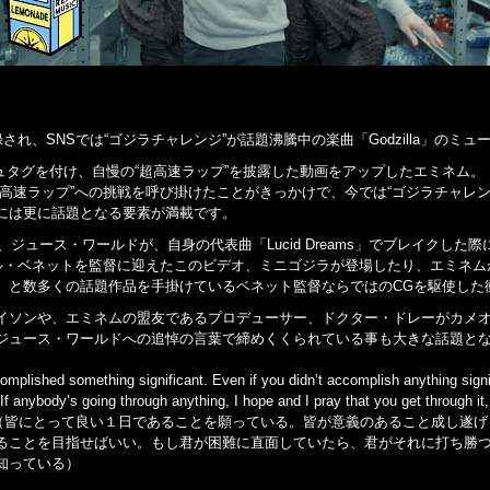
By』に収録され、SNSでは“ゴジラチャレンジ”が話題沸騰中の楽曲「Godzilla
geというハッシュタグを付け、自慢の“超高速ラップ”を披露した動画をアップしたエ
高速ラップ”への挑戦を呼び掛けたことがきっかけで、今では“ゴジラチャレン
には更に話題となる要素が満載です。
ジュース・ワールドが、自身の代表曲「Lucid Dreams」でブレイクした際に
コール・ベネットを監督に迎えたこのビデオ、ミニゴジラが登場したり、エミネ
、と数多くの話題作品を手掛けているベネット監督ならではのCGを駆使した
イソンや、エミネムの盟友であるプロデューサー、ドクター・ドレーがカメ
ジュース・ワールドへの追悼の言葉で締めくくられている事も大きな話題と
mplished something significant. Even if you didn’t accomplish anything signi
If anybody’s going through anything, I hope and I pray that you get through it
, no matter what it is.”（皆にとって良い１日であることを願っている。皆が
ることを目指せばいい。もし君が困難に直面していたら、君がそれに打ち勝
知っている）