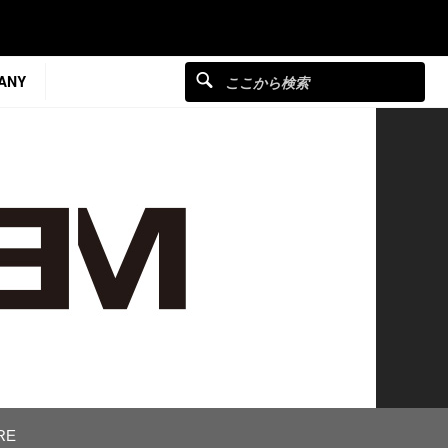
ANY
RE