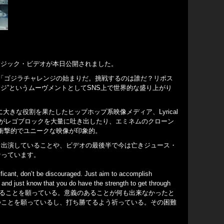
」のミュージック・ビデオが本日公開されました。
ミネム。「ゴジラチャレンジの始まりだ。挑戦するのは誰だ？リポス
ジ”というムーヴメントとしてSNS上で世界的な盛り上がり
大きな役割を果たしたヒップホップ系映像メディア、Lyrical
ムがレゴブロックを大量に吐き出したり、エミネムのクローン
衝撃的でユニークな映像が印象的。
オ出演していることや、ビデオの最後半で今は亡きジュース・
なっています。
ficant, don’t be discouraged. Just aim to accomplish
, and just know that you do have the strength to get through
意義のあること成し遂げることを願っている。意義のあることが何も出来なかったと
つことを願っているし、打ち勝てるよう祈っている。その困難