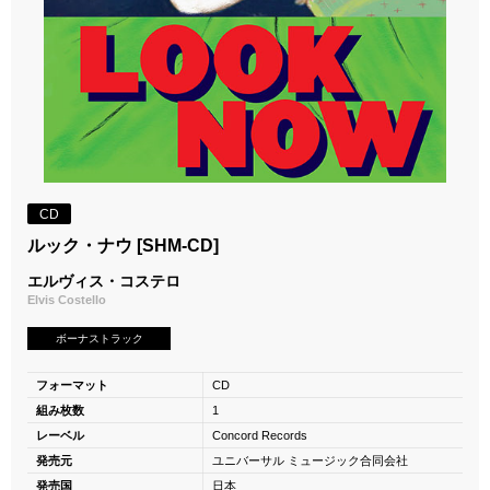
CD
ルック・ナウ [SHM-CD]
エルヴィス・コステロ
Elvis Costello
ボーナストラック
フォーマット
CD
組み枚数
1
レーベル
Concord Records
発売元
ユニバーサル ミュージック合同会社
発売国
日本