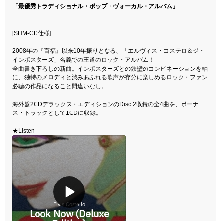
「最優秀トラディショナル・ポップ・ヴォーカル・アルバム」
[SHM-CD仕様]
2008年の『百福』以来10年振りとなる、「エルヴィス・コステロ＆ジ・
インポスターズ」名義での王道のロック・アルバム！
全曲書き下ろしの新曲。インポスターズとの鉄壁のコンビネーションを軸
に、独特のメロディと渋みあふれる歌声が存分に楽しめるロック・ファン
必聴の作品になること間違いなし。
海外盤2CDデラックス・エディションのDisc 2収録の全4曲を、ボーナ
ス・トラックとして1CDに収録。
★Listen