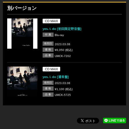
別バージョン
CD MAXI
yes. I. do [初回限定野音盤]
付 属
Blu-ray
発売日
2023.03.08
価 格
¥6,050 (税込)
品 番
UMCK-7202
CD MAXI
yes. I. do [通常盤]
発売日
2023.03.08
価 格
¥1,100 (税込)
品 番
UMCK-5725