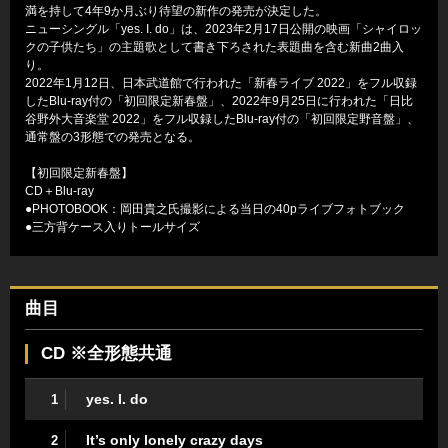
満を持して4年9か月ぶり待望の新作の発売が決定した。
ニューシングル「yes. I. do」は、2023年2月17日公開の映画「シャイロッ
クの子供たち」の主題歌として書き下ろされた表題曲を含む新曲2曲入
り。
2022年1月12日、日本武道館で行われた「新春ライブ 2022」をフル収録
したBlu-ray付の「初回限定新春盤」、2022年9月25日に行われた「日比
谷野外大音楽堂 2022」をフル収録したBlu-ray付の「初回限定野音盤」、
通常盤の3形態での発売となる。
【初回限定新春盤】
CD＋Blu-ray
●PHOTOBOOK：岡田貴之氏撮影による当日の40pライブフォトブック
●三方背ケース入りトールサイズ
曲目
CD ※全形態共通
yes. I. do
1
It’s only lonely crazy days
2