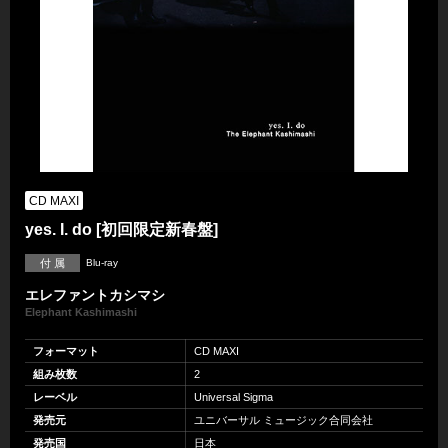
CD MAXI
yes. I. do [初回限定新春盤]
付 属
Blu-ray
エレファントカシマシ
Elephant Kashimashi
フォーマット
CD MAXI
組み枚数
2
レーベル
Universal Sigma
発売元
ユニバーサル ミュージック合同会社
発売国
日本