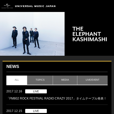
NEWS
ALL
TOPICS
MEDIA
LIVE/EVENT
2017.12.16
LIVE
「FM802 ROCK FESTIVAL RADIO CRAZY 2017」タイムテーブル発表！
2017.12.15
LIVE