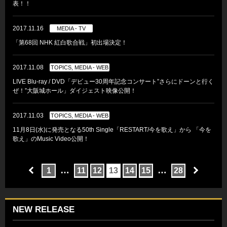
表！！
2017.11.16
MEDIA - TV
「第68回 NHK 紅白歌合戦」初出場決定！
2017.11.08
TOPICS, MEDIA - WEB
LIVE Blu-ray / DVD「デビュー30周年記念コンサート”さらにドーンと行く
ぜ！”大阪城ホール」ダイジェスト映像公開！
2017.11.03
TOPICS, MEDIA - WEB
11月8日(水)に発売となる50th Single「RESTART/今を歌え」から 「今を
歌え」のMusic Video公開！
…
…
1
11
12
13
14
15
28
NEW RELEASE