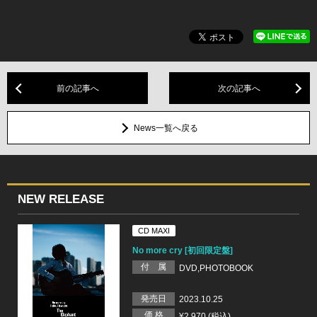
前の記事へ
次の記事へ
News一覧へ戻る
NEW RELEASE
CD MAXI
No more cry [初回限定盤]
付 属
DVD,PHOTOBOOK
発売日
2023.10.25
価 格
¥2,970 (税込)