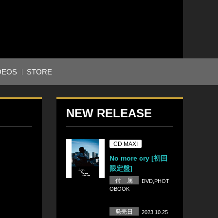
DEOS
STORE
NEW RELEASE
CD MAXI
No more cry [初回
限定盤]
付 属
DVD,PHOT
OBOOK
発売日
2023.10.25