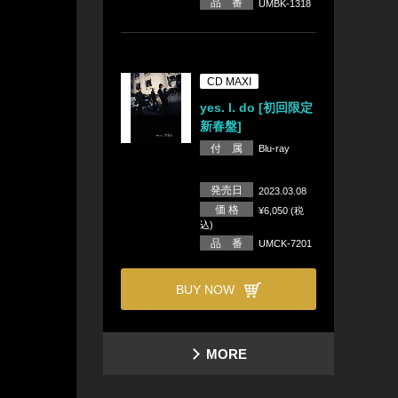
品 番
UMBK-1318
CD MAXI
yes. I. do [初回限定
新春盤]
付 属
Blu-ray
発売日
2023.03.08
価 格
¥6,050 (税
込)
品 番
UMCK-7201
BUY NOW
MORE