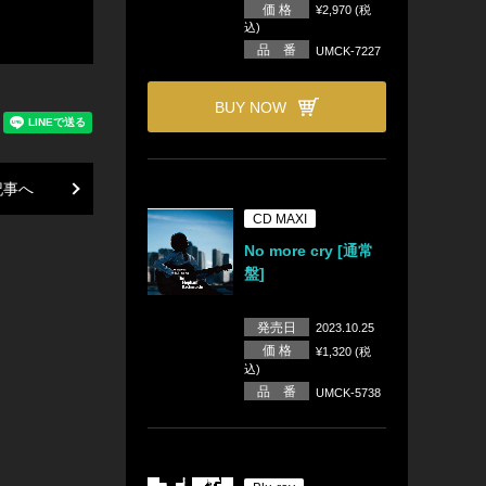
価 格
¥2,970 (税
込)
品 番
UMCK-7227
BUY NOW
記事へ
CD MAXI
No more cry [通常
盤]
発売日
2023.10.25
価 格
¥1,320 (税
込)
品 番
UMCK-5738