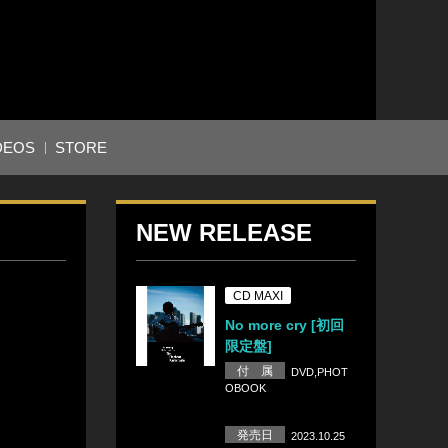
DEOS
STORE
！
NEW RELEASE
CD MAXI
No more cry [初回
限定盤]
付 属
DVD,PHOT
OBOOK
発売日
2023.10.25