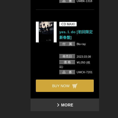
品 番
UMBK-1318
CD MAXI
yes. I. do [初回限定
新春盤]
付 属
Blu-ray
発売日
2023.03.08
価 格
¥6,050 (税
込)
品 番
UMCK-7201
BUY NOW
MORE