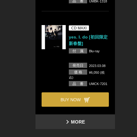
品 番
UMBK-1318
CD MAXI
yes. I. do [初回限定
新春盤]
付 属
Blu-ray
発売日
2023.03.08
価 格
¥6,050 (税
込)
品 番
UMCK-7201
BUY NOW
MORE