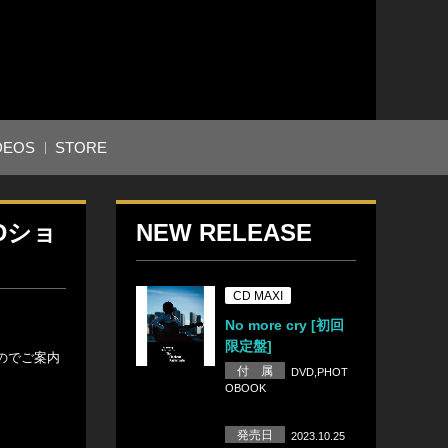
DEOS
STORE
CDショ
NEW RELEASE
CD MAXI
No more cry [初回
限定盤]
したのでご案内
付 属
DVD,PHOT
OBOOK
発売日
2023.10.25