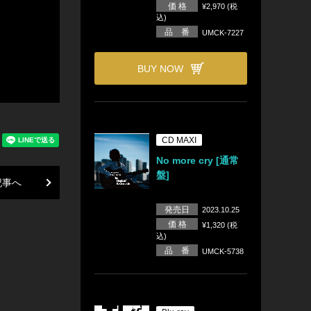
価 格
¥2,970 (税
込)
品 番
UMCK-7227
BUY NOW
CD MAXI
No more cry [通常
盤]
記事へ
発売日
2023.10.25
価 格
¥1,320 (税
込)
品 番
UMCK-5738