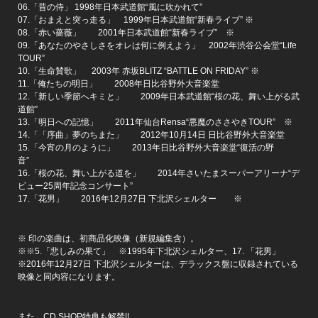
06.「昔の侍」 1998年日本武道館“風に吹かれて”
07.「おまえと突っ走る」 1999年日本武道館“新春ライブ” ※
08.「赤い薔薇」 2001年日本武道館“新春ライブ” ※
09.「あなたのやさしさをオレは何に例えよう」 2002年渋谷公会堂“Life
TOUR”
10.「生命賛歌」 2003年 赤坂BLITZ “BATTLE ON FRIDAY” ※
11.「俺たちの明日」 2008年日比谷野外大音楽堂
12.「新しい季節へキミと」 2009年日本武道館“桜の花、舞い上がる武
道館”
13.「明日への記憶」 2011年仙台Rensa“悪魔のささやきTOUR” ※
14.「「序曲」夢のちまた」 2012年10月14日 日比谷野外大音楽堂
15.「今宵の月のように」 2013年日比谷野外大音楽堂“復活の野
音”
16.「桜の花、舞い上がる道を」 2014年さいたまスーパーアリーナ“デ
ビュー25周年記念コンサート”
17.「花男」 2016年12月27日 下北沢シェルター ※
※ 印の楽曲は、初商品化映像（新規編集含）。
※※5.「悲しみの果て」 ※1995年下北沢シェルター、17. 「花男」
※2016年12月27日 下北沢シェルターは、デラックス盤に収録されている
映像と同内容になります。
また、CD SHOP特典も解禁!!