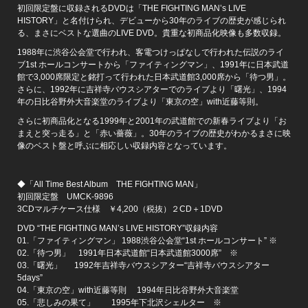
初回限定盤に収録されるDVDは「THE FIGHTING MAN’s LIVE
HISTORY」と名付けられ、デビューから30年のライブの歴史が感じられ
る、まさにベストな選曲のLIVE DVD。貴重な初商品化映像も多数収録。
1988年に渋谷公会堂で行われ、客電つけっぱなしで行われた伝説のライ
ブ1st ホールコンサートから「ファイティングマン」、1991年に日本武道
館で3,000席限定と銘打って行われた日本武道館3,000席から「待つ男」。
さらに、1992年に吉祥寺バウスシアターでのライブより「曙光」、1994
年の日比谷野外大音楽堂のライブより「東京の空」with近藤等則。
さらに初商品化となる1999年と2001年の武道館での新春ライブより「お
まえと突っ走る」と「赤い薔薇」。30年のライブの歴史がわかるまさに映
像のベスト盤と呼ぶに相応しい収録内容となっています。
◆「All Time Best Album THE FIGHTING MAN」
初回限定盤 UMCK-9896
3CDマルチケース仕様 ￥4,200（税抜）２CD＋1DVD
DVD “THE FIGHTING MAN’s LIVE HISTORY”収録内容
01.「ファイティングマン」 1988渋谷公会堂“1st ホールコンサート” ※
02.「待つ男」 1991年日本武道館“日本武道館3000席” ※
03.「曙光」 1992年吉祥寺バウスシアター“吉祥寺バウスシアター
5days”
04.「東京の空」with近藤等則 1994年日比谷野外大音楽堂
05.「悲しみの果て」 1995年下北沢シェルター ※