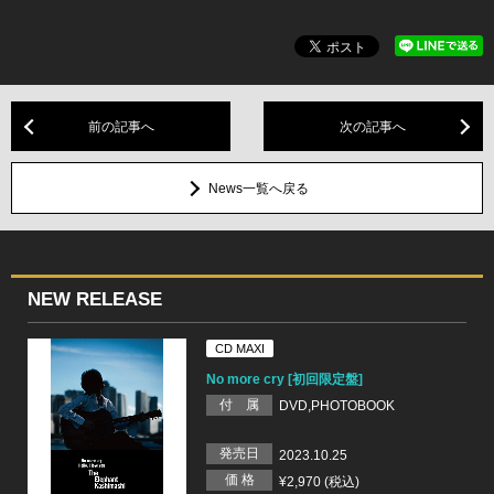
前の記事へ
次の記事へ
News一覧へ戻る
NEW RELEASE
CD MAXI
No more cry [初回限定盤]
付 属
DVD,PHOTOBOOK
発売日
2023.10.25
価 格
¥2,970 (税込)