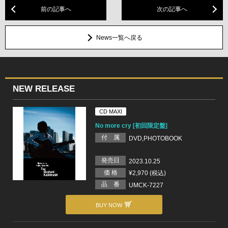
前の記事へ
次の記事へ
News一覧へ戻る
NEW RELEASE
CD MAXI
No more cry [初回限定盤]
付 属
DVD,PHOTOBOOK
発売日
2023.10.25
価 格
¥2,970 (税込)
品 番
UMCK-7227
BUY NOW