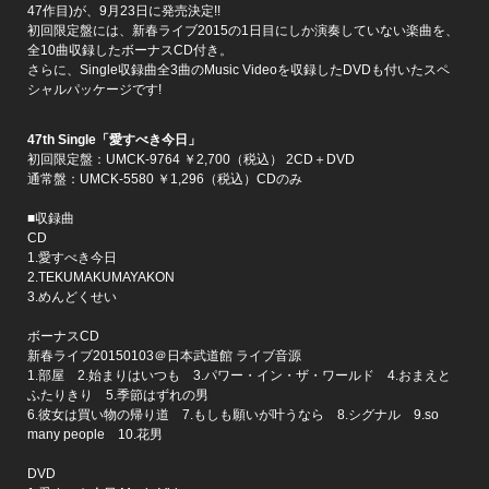
47作目)が、9月23日に発売決定!!
初回限定盤には、新春ライブ2015の1日目にしか演奏していない楽曲を、
全10曲収録したボーナスCD付き。
さらに、Single収録曲全3曲のMusic Videoを収録したDVDも付いたスペ
シャルパッケージです!
47th Single「愛すべき今日」
初回限定盤：UMCK-9764 ￥2,700（税込） 2CD＋DVD
通常盤：UMCK-5580 ￥1,296（税込）CDのみ
■収録曲
CD
1.愛すべき今日
2.TEKUMAKUMAYAKON
3.めんどくせい
ボーナスCD
新春ライブ20150103＠日本武道館 ライブ音源
1.部屋 2.始まりはいつも 3.パワー・イン・ザ・ワールド 4.おまえと
ふたりきり 5.季節はずれの男
6.彼女は買い物の帰り道 7.もしも願いが叶うなら 8.シグナル 9.so
many people 10.花男
DVD