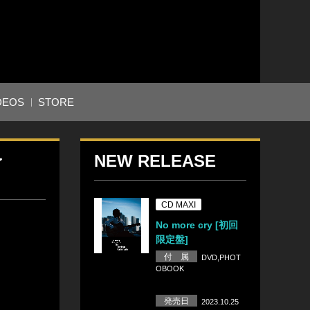
DEOS
STORE
予
NEW RELEASE
CD MAXI
No more cry [初回
限定盤]
付 属
DVD,PHOT
OBOOK
発売日
2023.10.25