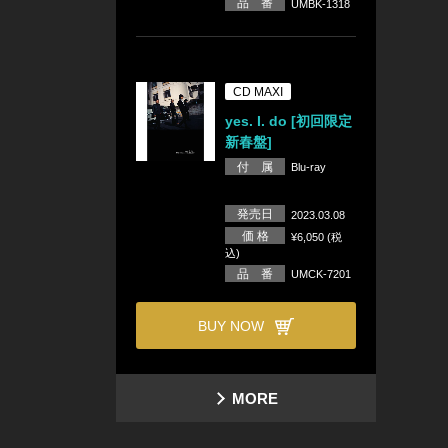
品 番
UMBK-1318
CD MAXI
yes. I. do [初回限定
新春盤]
付 属
Blu-ray
発売日
2023.03.08
価 格
¥6,050 (税
込)
品 番
UMCK-7201
BUY NOW
MORE