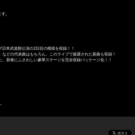
ます。
イブ日本武道館公演の2日目の模様を収録！！
」などの代表曲はもちろん、このライブで披露された新曲も収録！
た、新春にふさわしい豪華ステージを完全収録パッケージ化！！
す。