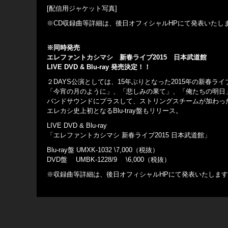
[配信用ジャケット写真]
※CD収録曲等詳細は、後日オフィシャルHPにて発表いたし
※同時発売
エレファントカシマシ 新春ライブ2015 日本武道館
LIVE DVD & Blu-ray 発売決定！！
２DAYS公演としては、15年ぶりとなった2015年の新春ラ
「今宵の月のように」、「悲しみの果て」、「俺たちの明日
バンドサウンドにプラスして、ストリングスチームが加わっ
エレカシ史上初となるBlu-tray盤もリリース。
LIVE DVD & Blu-ray
「エレファントカシマシ 新春ライブ2015 日本武道館」
Blu-ray盤 UMXK-1032 \7,000（税抜）
DVD盤 UMBK-1228/9 \6,000（税抜）
※収録曲等詳細は、後日オフィシャルHPにて発表いたしま