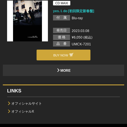
CD MAXI
yes. I. do [初回限定新春盤]
付 属
Blu-ray
発売日
2023.03.08
価 格
¥6,050 (税込)
品 番
UMCK-7201
BUY NOW
MORE
LINKS
オフィシャルサイト
オフィシャルX