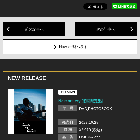
前の記事へ
次の記事へ
News一覧へ戻る
NEW RELEASE
CD MAXI
No more cry [初回限定盤]
付 属
DVD,PHOTOBOOK
発売日
2023.10.25
価 格
¥2,970 (税込)
品 番
UMCK-7227