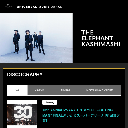
DISCOGRAPHY
ALL
ALBUM
SINGLE
DVD/Blu-ray・OTHER
Blu-ray
30th ANNIVERSARY TOUR "THE FIGHTING
MAN" FINALさいたまスーパーアリーナ [初回限定
盤]