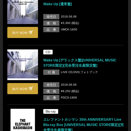
Wake Up [通常盤]
発売日
2018.06.06
価 格
¥3,300 (税込)
品 番
UMCK-1600
BUY NOW
CD
Wake Up [デラックス盤][UNIVERSAL MUSIC
STORE限定][完全受注生産限定盤]
付 属
LIVE CD,DVD,フォトブック
発売日
2018.06.06
BUY NOW
価 格
¥8,250 (税込)
品 番
PDCS-1906
Blu-ray
エレファントカシマシ 30th ANNIVERSARY Live
Blu-ray Box [UNIVERSAL MUSIC STORE限定][完
全受注生産限定盤]