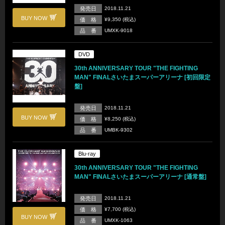
発売日
2018.11.21
BUY NOW
価 格
¥9,350 (税込)
品 番
UMXK-9018
DVD
30th ANNIVERSARY TOUR "THE FIGHTING
MAN" FINALさいたまスーパーアリーナ [初回限定
盤]
発売日
2018.11.21
BUY NOW
価 格
¥8,250 (税込)
品 番
UMBK-9302
Blu-ray
30th ANNIVERSARY TOUR "THE FIGHTING
MAN" FINALさいたまスーパーアリーナ [通常盤]
発売日
2018.11.21
価 格
¥7,700 (税込)
BUY NOW
品 番
UMXK-1063