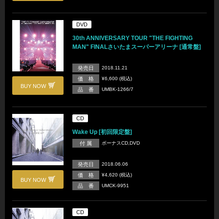
DVD
30th ANNIVERSARY TOUR "THE FIGHTING
MAN" FINALさいたまスーパーアリーナ [通常盤]
発売日
2018.11.21
価 格
¥6,600 (税込)
BUY NOW
品 番
UMBK-1266/7
CD
Wake Up [初回限定盤]
付 属
ボーナスCD,DVD
発売日
2018.06.06
価 格
¥4,620 (税込)
BUY NOW
品 番
UMCK-9951
CD