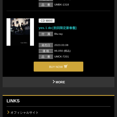
品 番
UMBK-1318
CD MAXI
yes. I. do [初回限定新春盤]
付 属
Blu-ray
発売日
2023.03.08
価 格
¥6,050 (税込)
品 番
UMCK-7201
BUY NOW
MORE
LINKS
オフィシャルサイト