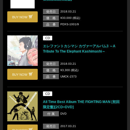
発売日
2018.03.21
BUY NOW
価 格
¥33,000 (税込)
品 番
PDXS-1001/9
CD
エレファントカシマシ カヴァーアルバム3 ～A
Tribute To The Elephant Kashimashi～
発売日
2018.03.21
価 格
¥3,300 (税込)
BUY NOW
品 番
UMCK-1573
CD
All Time Best Album THE FIGHTING MAN [初回
限定盤][2CD+DVD]
付 属
DVD
発売日
2017.03.21