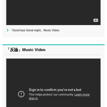
「Good-bye Good-night」Music Video
「反論」Music Video