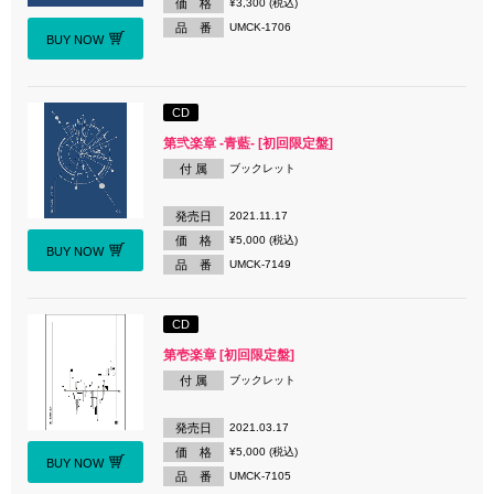
価 格
¥3,300 (税込)
品 番
UMCK-1706
BUY NOW
CD
第弐楽章 -青藍- [初回限定盤]
付 属
ブックレット
発売日
2021.11.17
価 格
¥5,000 (税込)
BUY NOW
品 番
UMCK-7149
CD
第壱楽章 [初回限定盤]
付 属
ブックレット
発売日
2021.03.17
価 格
¥5,000 (税込)
BUY NOW
品 番
UMCK-7105