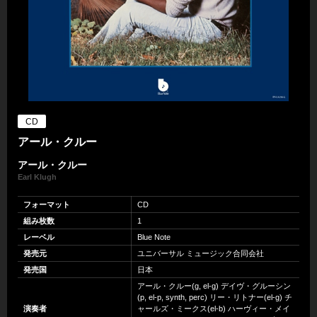
CD
アール・クルー
アール・クルー
Earl Klugh
フォーマット
CD
組み枚数
1
レーベル
Blue Note
発売元
ユニバーサル ミュージック合同会社
発売国
日本
アール・クルー(g, el-g) デイヴ・グルーシン
(p, el-p, synth, perc) リー・リトナー(el-g) チ
演奏者
ャールズ・ミークス(el-b) ハーヴィー・メイ