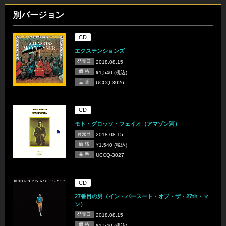
別バージョン
CD
エクステンションズ
発売日
2018.08.15
価 格
¥1,540 (税込)
品 番
UCCQ-3026
CD
モト・グロッソ・フェイオ（アマゾン河）
発売日
2018.08.15
価 格
¥1,540 (税込)
品 番
UCCQ-3027
CD
27番目の男（イン・パースート・オブ・ザ・27th・マ
ン）
発売日
2018.08.15
価 格
¥1,540 (税込)