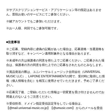
※サブスクリプションサービス・アプリケーション等の指定はありませ
ん。普段お使いのサービスにてご参加ください。
※鍵アカウントでもご参加いただけます。
※お一人様、何回でもご参加可能です。
■注意事項
※ご応募、登録内容に虚偽の記載があった場合は、応募資格・当選資格を
取り消すなど、キャンペーン適用対象外となる場合があります。
※未成年の方は保護者の同意を得た上でご応募ください。ご応募された場
合は、保護者の方の同意を得た上でのご応募をされたものとみなします。
※賞品発送の際は、ユニバーサルミュージック合同会社（UNIVERSAL
MUSIC LLC）、LAPONE ENTERTAINMENTの間で、受付時に取得した情
報（個人情報を含む）を相互に使用させていただきます。予めご了承くだ
さい。
※応募完了後、ご登録いただいた情報は一切変更を受け付けませんのでお
間違えのないようご注意ください。
※受信拒否、ドメイン指定受信設定等をしている場合は、
【@mail.universal-music.co.jp】【@umusic.com】 からのメールを受信