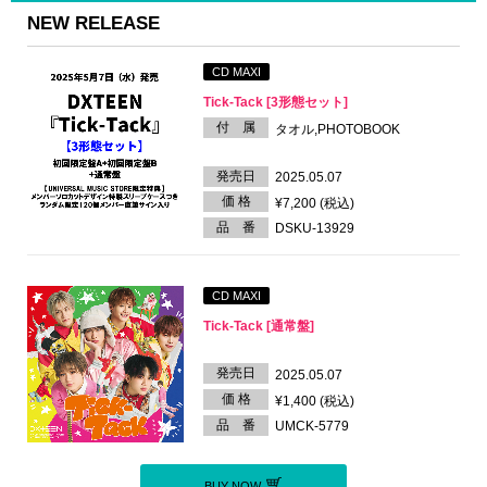
NEW RELEASE
CD MAXI
Tick-Tack [3形態セット]
付 属
タオル,PHOTOBOOK
発売日
2025.05.07
価 格
¥7,200 (税込)
品 番
DSKU-13929
CD MAXI
Tick-Tack [通常盤]
発売日
2025.05.07
価 格
¥1,400 (税込)
品 番
UMCK-5779
BUY NOW