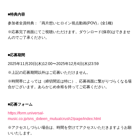
■特典内容
参加者全員特典：「両片想いヒロイン視点動画(POV)」(全1種)
※応募完了画面にてご視聴いただけます。ダウンロード(保存)はできませ
んのでご了承ください。
■応募期間
2025年11月20日(木)12:00〜2025年12月4日(木)23:59
※上記の応募期間以外はご応募いただけません。
※時間帯によっては（締切間近は特に）、応募画面に繋がりづらくなる場
合がございます。あらかじめ余裕を持ってご応募ください。
■応募フォーム
https://form.universal-
music.co.jp/sns_dxteen_mutualcrush2/page/index.html
※アクセスしづらい場合は、時間を空けてアクセスいただきますようお願
いいたします。