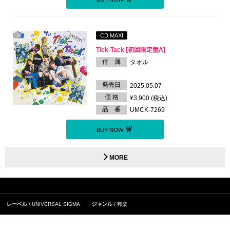
CD MAXI
Tick-Tack [初回限定盤A]
付 属
タオル
発売日
2025.05.07
価 格
¥3,900 (税込)
品 番
UMCK-7269
BUY NOW
MORE
レーベル
UNIVERSAL SIGMA
ジャンル
邦楽