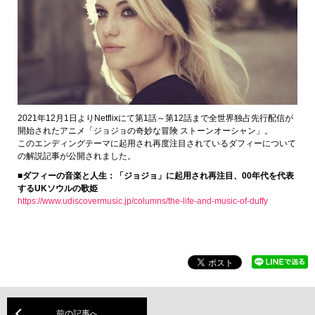
2021年12月1日よりNetflixにて第1話～第12話まで全世界独占先行配信が
開始されたアニメ「ジョジョの奇妙な冒険 ストーンオーシャン」。
このエンディングテーマに起用され再度注目されているダフィーについて
の解説記事が公開されました。
■ダフィーの音楽と人生：「ジョジョ」に起用され再注目、00年代を代表
するUKソウルの歌姫
https://www.udiscovermusic.jp/columns/the-life-and-music-of-duffy
前の記事へ